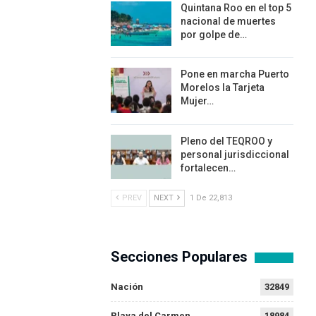
Quintana Roo en el top 5
nacional de muertes
por golpe de…
Pone en marcha Puerto
Morelos la Tarjeta
Mujer…
Pleno del TEQROO y
personal jurisdiccional
fortalecen…
PREV
NEXT
1 De 22,813
Secciones Populares
Nación
32849
Playa del Carmen
18984