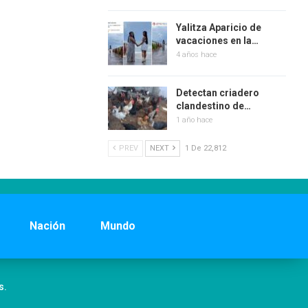
Yalitza Aparicio de
vacaciones en la…
4 años hace
Detectan criadero
clandestino de…
1 año hace
PREV
NEXT
1 De 22,812
Nación
Mundo
s.