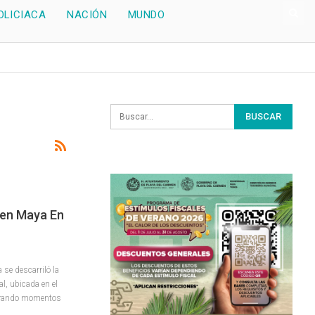
OLICIACA
NACIÓN
MUNDO
ren Maya En
se descarriló la
al, ubicada en el
erando momentos