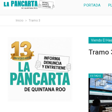
PORTADA
P
Inicio
Tramo 3
Viendo El Ha
Tramo 
ESTADO