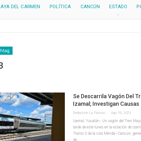
LAYA DEL CARMEN
POLÍTICA
CANCÚN
ESTADO
P
shtag
3
Se Descarrila Vagón Del T
Izamal; Investigan Causas
Redaccion La Pancarta De Quintana Roo
Ago 19, 2025
Izamal, Yucatán.- Un vagón del Tren Maya 
tarde de este lunes en la estación de Izam
Tramo 3 de la ruta Mérida–Cancún, gen
de
…