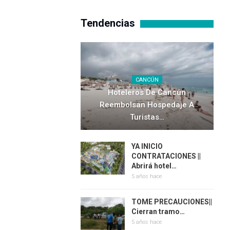
Tendencias
CANCÚN
Hoteleros De Cancún
Reembolsan Hospedaje A
Turistas…
YA INICIO
CONTRATACIONES ||
Abrirá hotel…
5 años hace
TOME PRECAUCIONES||
Cierran tramo…
5 años hace