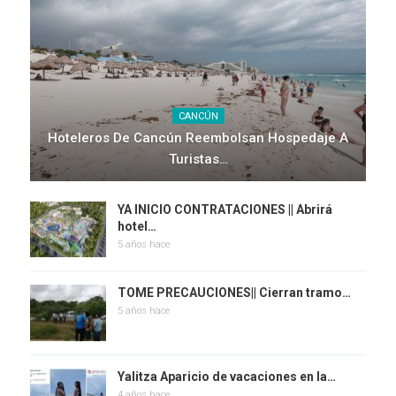
CANCÚN
Hoteleros De Cancún Reembolsan Hospedaje A
Turistas…
YA INICIO CONTRATACIONES || Abrirá
hotel…
5 años hace
TOME PRECAUCIONES|| Cierran tramo…
5 años hace
Yalitza Aparicio de vacaciones en la…
4 años hace