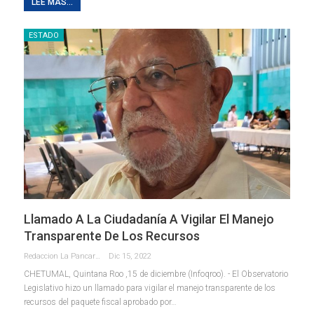
LEE MAS...
ESTADO
Llamado A La Ciudadanía A Vigilar El Manejo
Transparente De Los Recursos
Redaccion La Pancarta De Quintana Roo
Dic 15, 2022
CHETUMAL, Quintana Roo ,15 de diciembre (Infoqroo). - El Observatorio
Legislativo hizo un llamado para vigilar el manejo transparente de los
recursos del paquete fiscal aprobado por
…