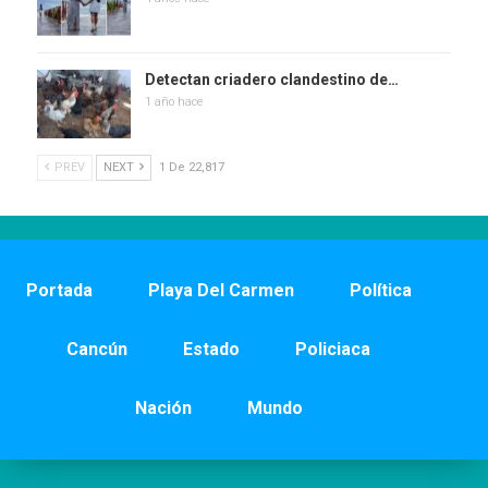
Detectan criadero clandestino de…
1 año hace
PREV
NEXT
1 De 22,817
Portada
Playa Del Carmen
Política
Cancún
Estado
Policiaca
Nación
Mundo