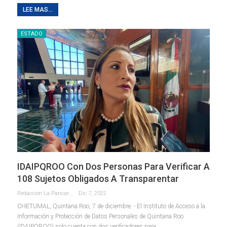
LEE MAS...
ESTADO
IDAIPQROO Con Dos Personas Para Verificar A
108 Sujetos Obligados A Transparentar
Redaccion La Pancarta De Quintana Roo
Dic 7, 2022
CHETUMAL, Quintana Roo, 7 de diciembre. - El Instituto de Acceso a la
Información y Protección de Datos Personales de Quintana Roo
(IDAIPQROO) solo cuenta con dos verificadores para
…