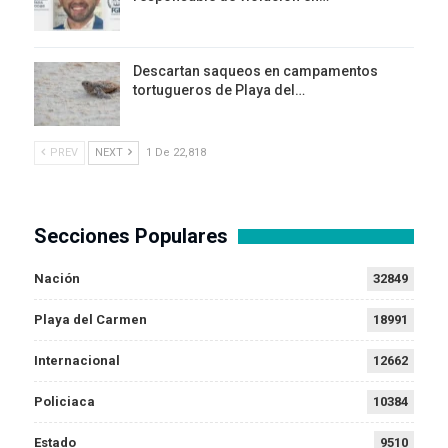
Descartan saqueos en campamentos
tortugueros de Playa del…
PREV
NEXT
1 De 22,818
Secciones Populares
Nación
32849
Playa del Carmen
18991
Internacional
12662
Policiaca
10384
Estado
9510