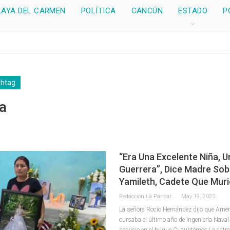
LAYA DEL CARMEN
POLÍTICA
CANCÚN
ESTADO
P
shtag
a
“Era Una Excelente Niña, U
Guerrera”, Dice Madre So
Yamileth, Cadete Que Muri
Redaccion La Pancarta De Quintana Roo
May 19, 2025
La señora Rocío Hernández dijo que Amér
cursaba el último año de Ingeniería Naval
servicio en el buque Cuauhtémoc La entra