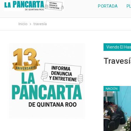
PORTADA
P
Inicio
travesía
Viendo El Ha
Travesí
NACIÓN