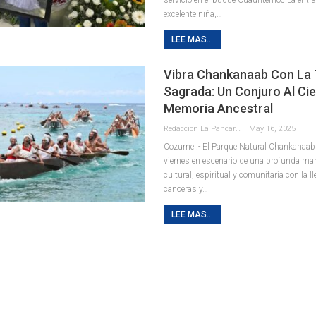
excelente niña,…
LEE MAS...
Vibra Chankanaab Con La 
Sagrada: Un Conjuro Al Cie
Memoria Ancestral
Redaccion La Pancarta De Quintana Roo
May 16, 2025
Cozumel.- El Parque Natural Chankanaab s
viernes en escenario de una profunda ma
cultural, espiritual y comunitaria con la 
canoeras y
…
LEE MAS...