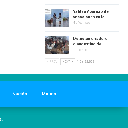
Yalitza Aparicio de
vacaciones en la…
4 años hace
Detectan criadero
clandestino de…
1 año hace
PREV
NEXT
1 De 22,808
Nación
Mundo
s.