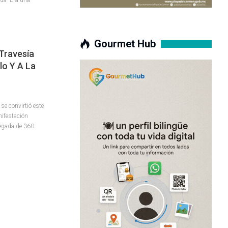
Gourmet Hub
Travesía
lo Y A La
e convirtió este
nifestación
llegada de 360