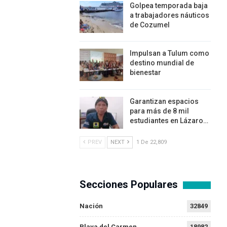
Golpea temporada baja
a trabajadores náuticos
de Cozumel
Impulsan a Tulum como
destino mundial de
bienestar
Garantizan espacios
para más de 8 mil
estudiantes en Lázaro…
PREV
NEXT
1 De 22,809
Secciones Populares
Nación
32849
Playa del Carmen
18982