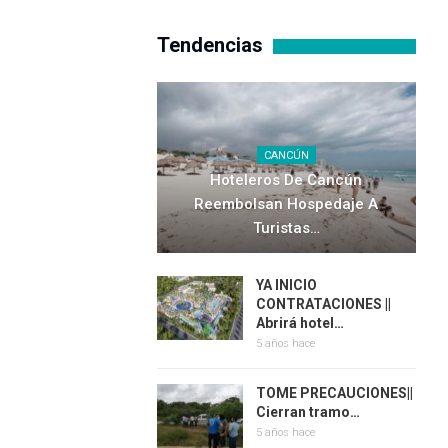
Tendencias
CANCÚN
Hoteleros De Cancún
Reembolsan Hospedaje A
Turistas…
YA INICIO
CONTRATACIONES ||
Abrirá hotel…
5 años hace
TOME PRECAUCIONES||
Cierran tramo…
5 años hace