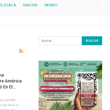
OLICIACA
NACIÓN
MUNDO
na
bre América
ó En El…
ica Yamileth
 y que hacía su
da “Era una