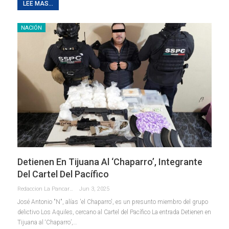
LEE MAS...
NACIÓN
Detienen En Tijuana Al ‘Chaparro’, Integrante
Del Cartel Del Pacífico
Redaccion La Pancarta De Quintana Roo
Jun 3, 2025
José Antonio "N", alías 'el Chaparro', es un presunto miembro del grupo
delictivo Los Aquiles, cercano al Cartel del Pacífico La entrada Detienen en
Tijuana al ‘Chaparro’,…