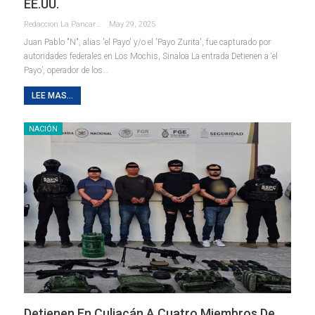
EE.UU.
Redaccion La Pancarta De Quintana Roo
May 29, 2025
Juan Pablo "N", alias 'el Payo' y/o el 'Payo Zurita', fue capturado por
autoridades federales en Los Mochis, Sinaloa La entrada Detienen a ‘el
Payo’, operador de los…
LEE MAS...
NACIÓN
Detienen En Culiacán A Cuatro Miembros De