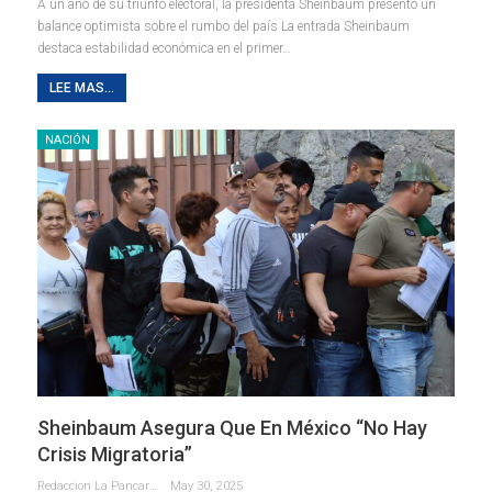
A un año de su triunfo electoral, la presidenta Sheinbaum presentó un
balance optimista sobre el rumbo del país La entrada Sheinbaum
destaca estabilidad económica en el primer…
LEE MAS...
NACIÓN
Sheinbaum Asegura Que En México “no Hay
Crisis Migratoria”
Redaccion La Pancarta De Quintana Roo
May 30, 2025