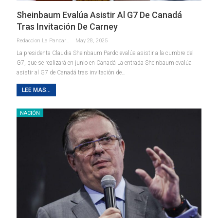
Sheinbaum Evalúa Asistir Al G7 De Canadá
Tras Invitación De Carney
Redaccion La Pancarta De Quintana Roo
May 28, 2025
La presidenta Claudia Sheinbaum Pardo evalúa asistir a la cumbre del
G7, que se realizará en junio en Canadá La entrada Sheinbaum evalúa
asistir al G7 de Canadá tras invitación de…
LEE MAS...
NACIÓN