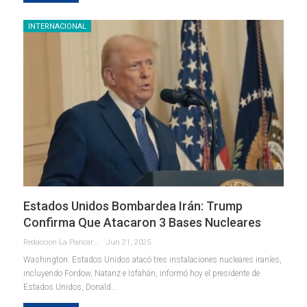
INTERNACIONAL
Estados Unidos Bombardea Irán: Trump
Confirma Que Atacaron 3 Bases Nucleares
Redaccion La Pancarta De Quintana Roo
Jun 21, 2025
Washington. Estados Unidos atacó tres instalaciones nucleares iraníes,
incluyendo Fordow, Natanz e Isfahán, informó hoy el presidente de
Estados Unidos, Donald
…