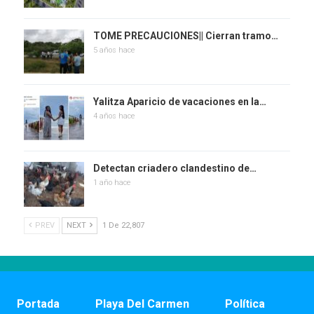
TOME PRECAUCIONES|| Cierran tramo…
5 años hace
Yalitza Aparicio de vacaciones en la…
4 años hace
Detectan criadero clandestino de…
1 año hace
PREV
NEXT
1 De 22,807
Portada
Playa Del Carmen
Política