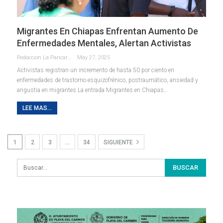
Migrantes En Chiapas Enfrentan Aumento De
Enfermedades Mentales, Alertan Activistas
Redaccion La Pancarta De Quintana Roo
May 27, 2025
Activistas registran un incremento de hasta 50 por ciento en
enfermedades de trastorno esquizofrénico, postraumático, ansiedad y
angustia en migrantes La entrada Migrantes en Chiapas…
LEE MAS...
1
2
3
…
34
SIGUIENTE