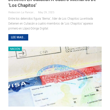
‘Los Chapitos’
Redaccion La Pancarta De Quintana Roo
May 29, 2025
Entre los detenidos figura 'Berna', líder de Los Chapitos La entrada
Detienen en Culiacán a cuatro miembros de ‘Los Chapitos’ aparece
primero en López-Dóriga Digital.
LEE MAS...
NACIÓN