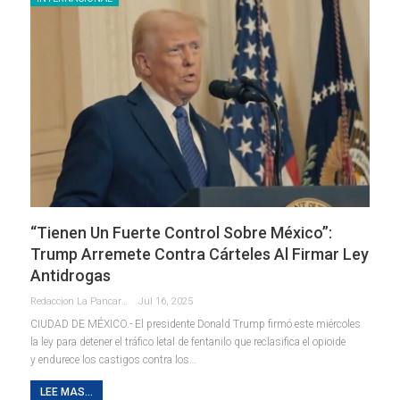
“Tienen Un Fuerte Control Sobre México”:
Trump Arremete Contra Cárteles Al Firmar Ley
Antidrogas
Redaccion La Pancarta De Quintana Roo
Jul 16, 2025
CIUDAD DE MÉXICO.- El presidente Donald Trump firmó este miércoles
la ley para detener el tráfico letal de fentanilo que reclasifica el opioide
y endurece los castigos contra los
…
LEE MAS...