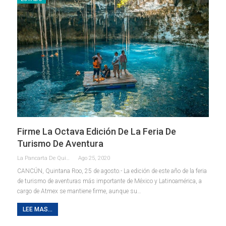
Firme La Octava Edición De La Feria De
Turismo De Aventura
La Pancarta De Quintana Roo
Ago 25, 2020
CANCÚN, Quintana Roo, 25 de agosto.- La edición de este año de la feria
de turismo de aventuras más importante de México y Latinoamérica, a
cargo de Atmex se mantiene firme, aunque su
…
LEE MAS...