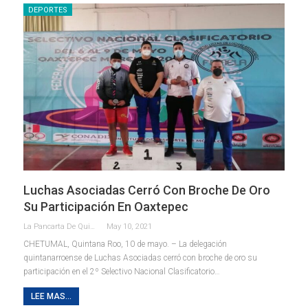
DEPORTES
Luchas Asociadas Cerró Con Broche De Oro
Su Participación En Oaxtepec
La Pancarta De Quintana Roo
May 10, 2021
CHETUMAL, Quintana Roo, 10 de mayo. – La delegación
quintanarroense de Luchas Asociadas cerró con broche de oro su
participación en el 2º Selectivo Nacional Clasificatorio
…
LEE MAS...