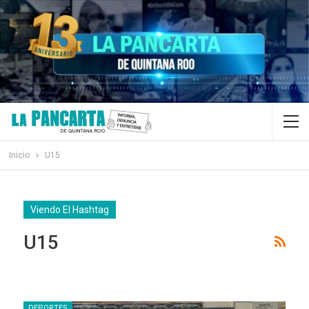
Inicio
U15
Viendo El Hashtag
U15
DEPORTES