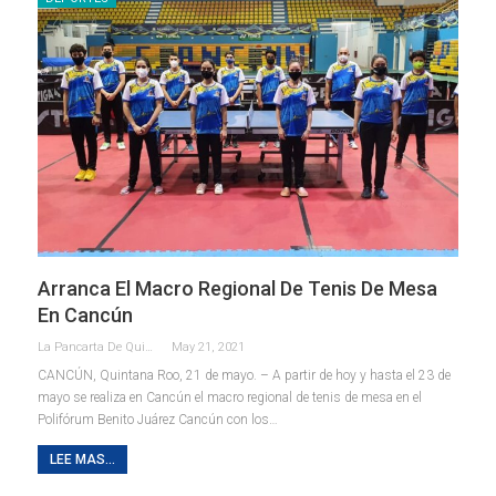
Arranca El Macro Regional De Tenis De Mesa
En Cancún
La Pancarta De Quintana Roo
May 21, 2021
CANCÚN, Quintana Roo, 21 de mayo. – A partir de hoy y hasta el 23 de
mayo se realiza en Cancún el macro regional de tenis de mesa en el
Polifórum Benito Juárez Cancún con los
…
LEE MAS...