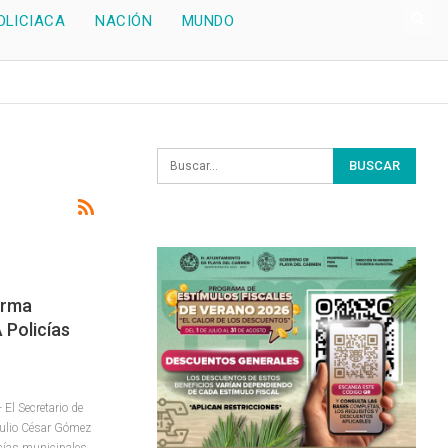
OLICIACA
NACIÓN
MUNDO
irma
 Policías
El Secretario de
Julio César Gómez
icías municipales