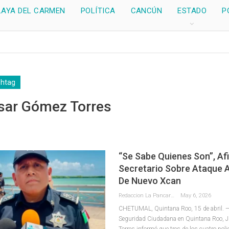
LAYA DEL CARMEN
POLÍTICA
CANCÚN
ESTADO
P
shtag
ésar Gómez Torres
“Se Sabe Quienes Son”, Af
Secretario Sobre Ataque A
De Nuevo Xcan
Redaccion La Pancarta De Quintana Roo
May 6, 2026
CHETUMAL, Quintana Roo, 15 de abril. — 
Seguridad Ciudadana en Quintana Roo, 
Torres informó que tres de los cuatro pol