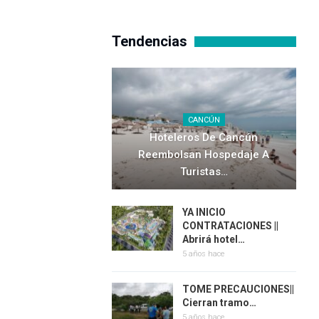
Tendencias
CANCÚN
Hoteleros De Cancún
Reembolsan Hospedaje A
Turistas…
YA INICIO
CONTRATACIONES ||
Abrirá hotel…
5 años hace
TOME PRECAUCIONES||
Cierran tramo…
5 años hace