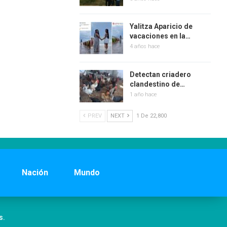
Yalitza Aparicio de
vacaciones en la…
4 años hace
Detectan criadero
clandestino de…
1 año hace
PREV
NEXT
1 De 22,800
Nación
Mundo
s.