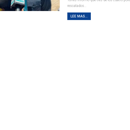
rescatados
…
LEE MAS...