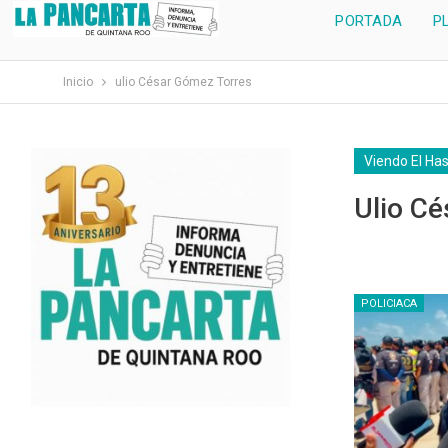
PORTADA
P
Inicio
ulio César Gómez Torres
Viendo El Ha
Ulio C
POLICIACA