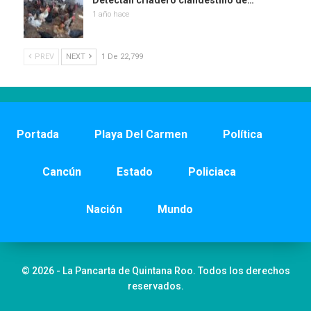
Detectan criadero clandestino de…
1 año hace
PREV
NEXT
1 De 22,799
Portada
Playa Del Carmen
Política
Cancún
Estado
Policiaca
Nación
Mundo
© 2026 - La Pancarta de Quintana Roo. Todos los derechos
reservados.