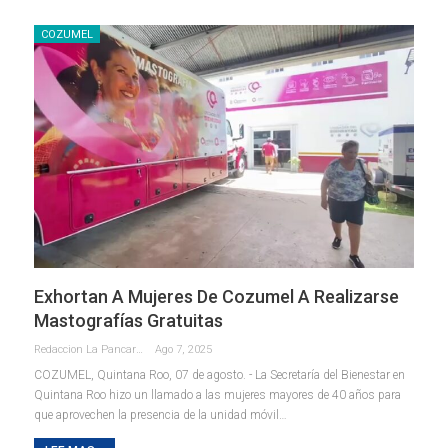
COZUMEL
Exhortan A Mujeres De Cozumel A Realizarse
Mastografías Gratuitas
Redaccion La Pancarta De Quintana Roo
Ago 7, 2025
COZUMEL, Quintana Roo, 07 de agosto. - La Secretaría del Bienestar en
Quintana Roo hizo un llamado a las mujeres mayores de 40 años para
que aprovechen la presencia de la unidad móvil
…