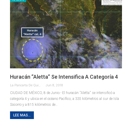
Huracán ”Aletta” Se Intensifica A Categoría 4
La Pancarta De Quintana Roo
Jun 8, 2018
CIUDAD DE MÉXICO, 8 de Junio.- El huracán ''Aletta'' se intensificó a
categoría 4 y ubica en el océano Pacífico, a 335 kilómetros al sur de Isla
Socorro y a 815 kilómetros de…
LEE MAS...