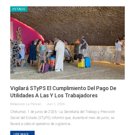
ESTADO
Vigilará STyPS El Cumplimiento Del Pago De
Utilidades A Las Y Los Trabajadores
Redaccion La Pancarta De Quintana Roo
Jun 1, 2026
Chetumal, 1 de junio de 2026.- La Secretaría del Trabajo y Previsión
Social del Estado (STyPS) informó que, durante el mes de junio, se
llevará a cabo el operativo de vigilancia
…
LEE MAS...