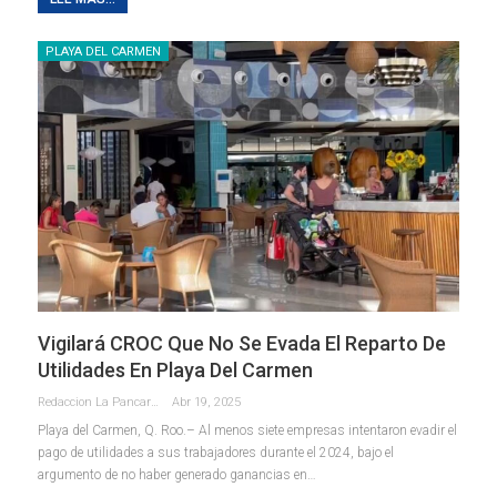
PLAYA DEL CARMEN
Vigilará CROC Que No Se Evada El Reparto De
Utilidades En Playa Del Carmen
Redaccion La Pancarta De Quintana Roo
Abr 19, 2025
Playa del Carmen, Q. Roo.– Al menos siete empresas intentaron evadir el
pago de utilidades a sus trabajadores durante el 2024, bajo el
argumento de no haber generado ganancias en
…