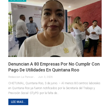
Denuncian A 80 Empresas Por No Cumplir Con
Pago De Utilidades En Quintana Roo
Redaccion La Pancarta De Quintana Roo
Jun 3, 2026
CHETUMAL, Quintana Roo, 3 de junio. – Al menos 80 centros laborales
en Quintana Roo ya fueron notificados por la Secretaría del Trabajo y
Previsión Social -STyPS- por la falta de
…
LEE MAS...