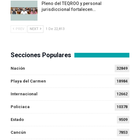
Pleno del TEQROO y personal
jurisdiccional fortalecen…
PREV
NEXT
1 De 22,813
Secciones Populares
Nación
32849
Playa del Carmen
18984
Internacional
12662
Policiaca
10378
Estado
9509
Cancún
7853