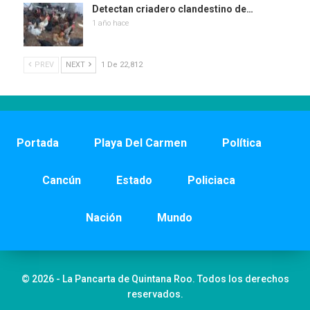
Detectan criadero clandestino de…
1 año hace
PREV
NEXT
1 De 22,812
Portada
Playa Del Carmen
Política
Cancún
Estado
Policiaca
Nación
Mundo
© 2026 - La Pancarta de Quintana Roo. Todos los derechos
reservados.