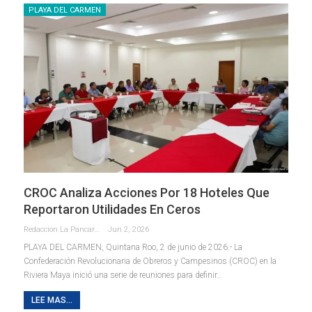
PLAYA DEL CARMEN
CROC Analiza Acciones Por 18 Hoteles Que
Reportaron Utilidades En Ceros
Redaccion La Pancarta De Quintana Roo
Jun 2, 2026
PLAYA DEL CARMEN, Quintana Roo, 2 de junio de 2026.- La
Confederación Revolucionaria de Obreros y Campesinos (CROC) en la
Riviera Maya inició una serie de reuniones para definir
…
LEE MAS...