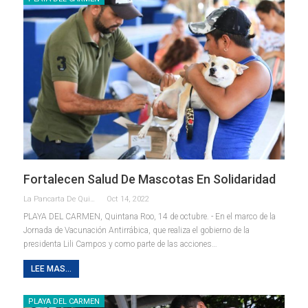
Fortalecen Salud De Mascotas En Solidaridad
La Pancarta De Quintana Roo
Oct 14, 2022
PLAYA DEL CARMEN, Quintana Roo, 14 de octubre. - En el marco de la
Jornada de Vacunación Antirrábica, que realiza el gobierno de la
presidenta Lili Campos y como parte de las acciones
…
LEE MAS...
PLAYA DEL CARMEN