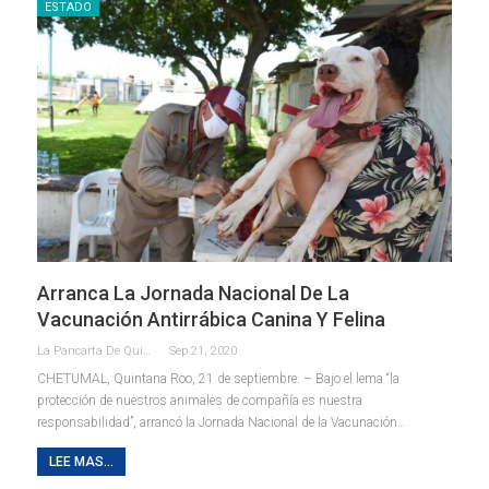
ESTADO
Arranca La Jornada Nacional De La
Vacunación Antirrábica Canina Y Felina
La Pancarta De Quintana Roo
Sep 21, 2020
CHETUMAL, Quintana Roo, 21 de septiembre. – Bajo el lema “la
protección de nuestros animales de compañía es nuestra
responsabilidad”, arrancó la Jornada Nacional de la Vacunación
…
LEE MAS...