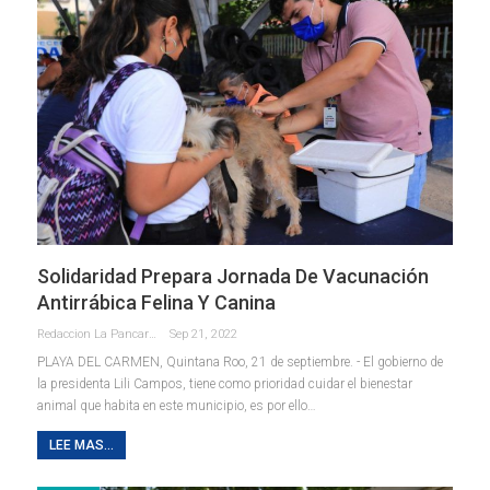
Solidaridad Prepara Jornada De Vacunación
Antirrábica Felina Y Canina
Redaccion La Pancarta De Quintana Roo
Sep 21, 2022
PLAYA DEL CARMEN, Quintana Roo, 21 de septiembre. - El gobierno de
la presidenta Lili Campos, tiene como prioridad cuidar el bienestar
animal que habita en este municipio, es por ello
…
LEE MAS...