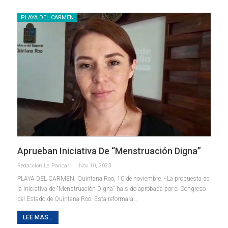
PLAYA DEL CARMEN
Aprueban Iniciativa De “Menstruación Digna”
Redaccion La Pancarta De Quintana Roo
Nov 10, 2023
PLAYA DEL CARMEN, Quintana Roo, 10 de noviembre. - La propuesta de
la iniciativa de "Menstruación Digna" ha sido aprobada por el Congreso
del Estado de Quintana Roo.
Esta reformará
…
LEE MAS...