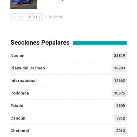
PREV
NEXT
1 De 22,810
Secciones Populares
Nación
32849
Playa del Carmen
18983
Internacional
12662
Policiaca
10375
Estado
9509
Cancún
7852
Chetumal
3912