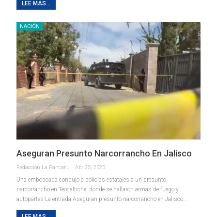
LEE MAS...
NACIÓN
Aseguran Presunto Narcorrancho En Jalisco
Redaccion La Pancarta De Quintana Roo
Abr 25, 2025
Una emboscada condujo a policías estatales a un presunto
narcorrancho en Teocaltiche, donde se hallaron armas de fuego y
autopartes La entrada Aseguran presunto narcorrancho en Jalisco…
LEE MAS...