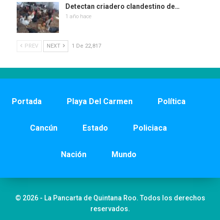
Detectan criadero clandestino de…
1 año hace
PREV
NEXT
1 De 22,817
Portada
Playa Del Carmen
Política
Cancún
Estado
Policiaca
Nación
Mundo
© 2026 - La Pancarta de Quintana Roo. Todos los derechos
reservados.