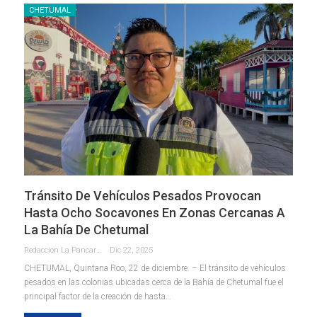
CHETUMAL
Tránsito De Vehículos Pesados Provocan
Hasta Ocho Socavones En Zonas Cercanas A
La Bahía De Chetumal
Redaccion La Pancarta De Quintana Roo
Dic 22, 2025
CHETUMAL, Quintana Roo, 22 de diciembre. – El tránsito de vehículos
pesados en las colonias ubicadas cerca de la Bahía de Chetumal fue el
principal factor de la creación de hasta
…