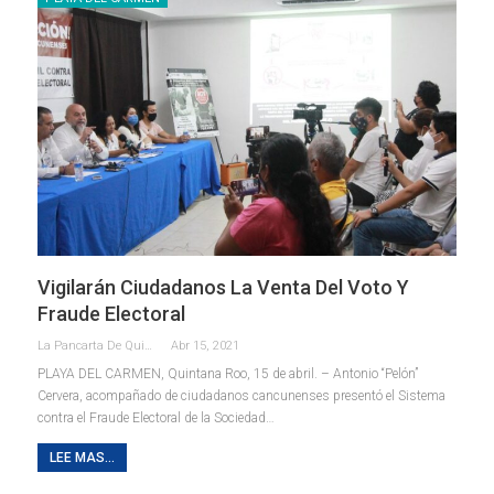
Vigilarán Ciudadanos La Venta Del Voto Y
Fraude Electoral
La Pancarta De Quintana Roo
Abr 15, 2021
PLAYA DEL CARMEN, Quintana Roo, 15 de abril. – Antonio “Pelón”
Cervera, acompañado de ciudadanos cancunenses presentó el Sistema
contra el Fraude Electoral de la Sociedad
…
LEE MAS...