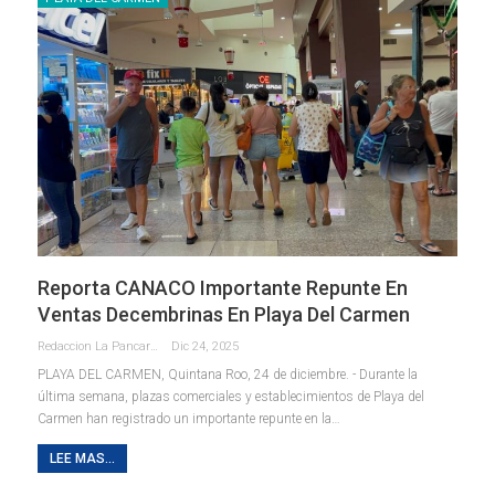
Reporta CANACO Importante Repunte En
Ventas Decembrinas En Playa Del Carmen
Redaccion La Pancarta De Quintana Roo
Dic 24, 2025
PLAYA DEL CARMEN, Quintana Roo, 24 de diciembre. - Durante la
última semana, plazas comerciales y establecimientos de Playa del
Carmen han registrado un importante repunte en la
…
LEE MAS...