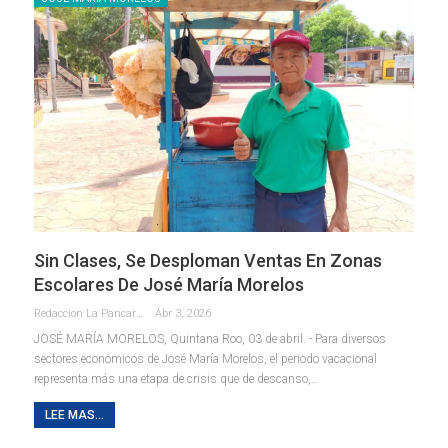
Sin Clases, Se Desploman Ventas En Zonas
Escolares De José María Morelos
Redaccion La Pancarta De Quintana Roo
Abr 3, 2026
JOSÉ MARÍA MORELOS, Quintana Roo, 03 de abril. - Para diversos
sectores económicos de José María Morelos, el periodo vacacional
representa más una etapa de crisis que de descanso,
…
LEE MAS...