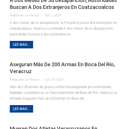
A Dos Meses De Su Desaparición, Autoridades
Buscan A Dos Extranjeros En Coatzacoalcos
Redaccion La Pancarta De Quintana Roo
Oct 1, 2024
A dos meses de su desaparición, la Fiscalía busca a dos extranjeros en
Coatzacoalcos, Veracruz La entrada A dos meses de su desaparición,
autoridades buscan a dos extranjeros en…
LEE MAS...
Aseguran Más De 200 Armas En Boca Del Río,
Veracruz
Redaccion La Pancarta De Quintana Roo
Jun 25, 2024
Más de 200 armas de grueso calibre fue asegurada por autoridades
federales y estatales en un fraccionamiento de Boca del Río, Veracruz La
entrada Aseguran más de 200 armas en Boca del…
LEE MAS...
Mueren Dos Atletas Veracruzanos En