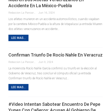
Accidente En La México-Puebla
Redaccion La Pancarta De Quintana Roo
Jun 16, 2024
Los atletas murieron en un accidente automovilístico, cuando viajaban
por la carretera México-Puebla a la altura de Ixtapaluca La entrada Mueren
dos atletas veracruzanos en accidente…
LEE MAS...
Confirman Triunfo De Rocío Nahle En Veracruz
Redaccion La Pancarta De Quintana Roo
Jun 9, 2024
La morenista Rocío Nahle García confirmó su triunfo en la elección al
Gobierno de Veracruz, tras concluir el cómputo oficial La entrada
Confirman triunfo de Rocío Nahle en Veracruz…
LEE MAS...
#Video Intentan Sabotear Encuentro De Pepe
Yunes Con Cañeros; Acusan Al Gobierno De