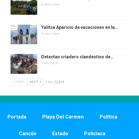
5 años hace
Yalitza Aparicio de vacaciones en la…
4 años hace
Detectan criadero clandestino de…
1 año hace
PREV
NEXT
1 De 22,814
Portada
Playa Del Carmen
Política
Cancún
Estado
Policiaca