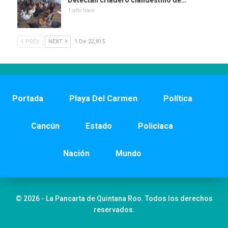
Detectan criadero clandestino de…
1 año hace
PREV
NEXT
1 De 22,815
Portada
Playa Del Carmen
Política
Cancún
Estado
Policiaca
Nación
Mundo
© 2026 - La Pancarta de Quintana Roo. Todos los derechos
reservados.