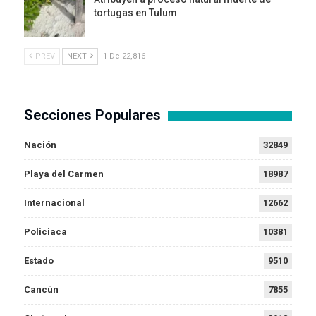
tortugas en Tulum
PREV
NEXT
1 De 22,816
Secciones Populares
Nación
32849
Playa del Carmen
18987
Internacional
12662
Policiaca
10381
Estado
9510
Cancún
7855