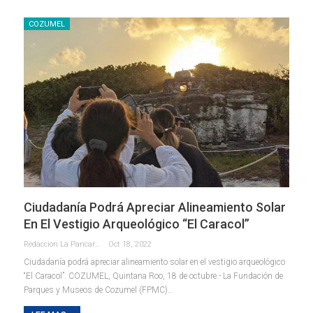
COZUMEL
Ciudadanía Podrá Apreciar Alineamiento Solar
En El Vestigio Arqueológico “El Caracol”
Redaccion La Pancarta De Quintana Roo
Oct 18, 2022
Ciudadanía podrá apreciar alineamiento solar en el vestigio arqueológico
“El Caracol”.
COZUMEL, Quintana Roo, 18 de octubre.- La Fundación de
Parques y Museos de Cozumel (FPMC)
…