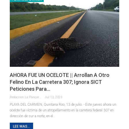
AHORA FUE UN OCELOTE || Arrollan A Otro
Felino En La Carretera 307; Ignora SICT
Peticiones Para…
Redaccion La Pancarta De Quintana Roo
Jul 13, 2023
PLAYA DEL CARMEN, Quintana Roo, 13 de julio. - Este jueves ahora un
ocelote fue víctima de un atropellamiento en la carretera federal 307 en
dirección de sur a norte, en el
…
LEE MAS...