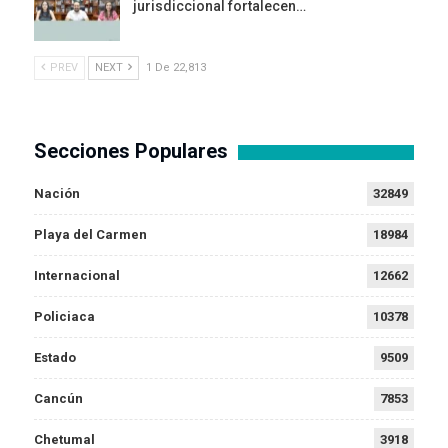
jurisdiccional fortalecen…
PREV
NEXT
1 De 22,813
Secciones Populares
Nación
32849
Playa del Carmen
18984
Internacional
12662
Policiaca
10378
Estado
9509
Cancún
7853
Chetumal
3918