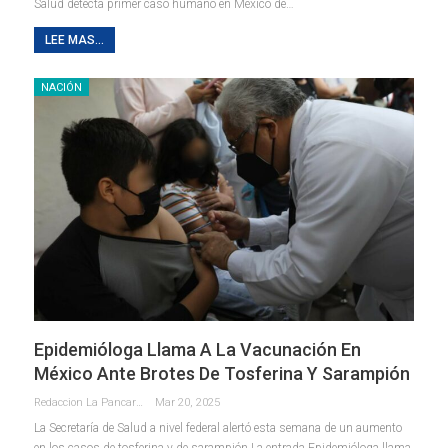
Salud detecta primer caso humano en México de…
LEE MAS...
NACIÓN
Epidemióloga Llama A La Vacunación En
México Ante Brotes De Tosferina Y Sarampión
Redaccion La Pancarta De Quintana Roo
Mar 20, 2025
La Secretaría de Salud a nivel federal alertó esta semana de un aumento
en los casos de tosferina y de sarampión La entrada Epidemióloga llama