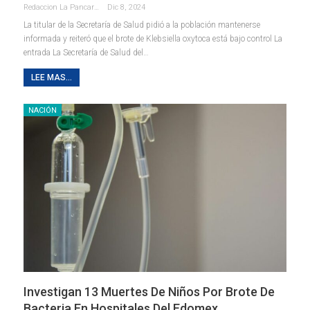
Redaccion La Pancarta De Quintana Roo
Dic 8, 2024
La titular de la Secretaría de Salud pidió a la población mantenerse
informada y reiteró que el brote de Klebsiella oxytoca está bajo control La
entrada La Secretaría de Salud del…
LEE MAS...
NACIÓN
Investigan 13 Muertes De Niños Por Brote De
Bacteria En Hospitales Del Edomex