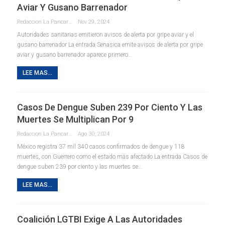
Aviar Y Gusano Barrenador
Redaccion La Pancarta De Quintana Roo
Nov 29, 2024
Autoridades sanitarias emitieron avisos de alerta por gripe aviar y el
gusano barrenador La entrada Senasica emite avisos de alerta por gripe
aviar y gusano barrenador aparece primero…
LEE MAS...
Casos De Dengue Suben 239 Por Ciento Y Las
Muertes Se Multiplican Por 9
Redaccion La Pancarta De Quintana Roo
Ago 30, 2024
México registra 37 mil 340 casos confirmados de dengue y 118
muertes, con Guerrero como el estado más afectado La entrada Casos de
dengue suben 239 por ciento y las muertes se…
LEE MAS...
Coalición LGTBI Exige A Las Autoridades