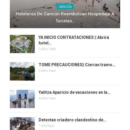
CANCÚN
Hoteleros De Cancún Reembolsan Hospedaje A
Turistas…
YA INICIO CONTRATACIONES || Abrirá
hotel…
5 años hace
TOME PRECAUCIONES|| Cierran tramo…
5 años hace
Yalitza Aparicio de vacaciones en la…
4 años hace
Detectan criadero clandestino de…
1 año hace