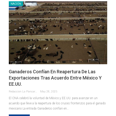
NACIÓN
Ganaderos Confían En Reapertura De Las
Exportaciones Tras Acuerdo Entre México Y
EE.UU.
Redaccion La Pancarta De Quintana Roo
May 28, 2025
El CNA celebró la voluntad de México y EE.UU. para avanzar en un
acuerdo que lleve a la reapertura de los cruces fronterizos para el ganado
mexicano La entrada Ganaderos confían en…