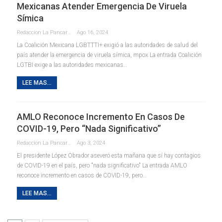
Mexicanas Atender Emergencia De Viruela
Símica
Redaccion La Pancarta De Quintana Roo
Ago 16, 2024
La Coalición Mexicana LGBTTTI+ exigió a las autoridades de salud del
país atender la emergencia de viruela símica, mpox La entrada Coalición
LGTBI exige a las autoridades mexicanas…
LEE MAS...
AMLO Reconoce Incremento En Casos De
COVID-19, Pero “nada Significativo”
Redaccion La Pancarta De Quintana Roo
Ago 3, 2024
El presidente López Obrador aseveró esta mañana que sí hay contagios
de COVID-19 en el país, pero "nada significativo" La entrada AMLO
reconoce incremento en casos de COVID-19, pero…
LEE MAS...