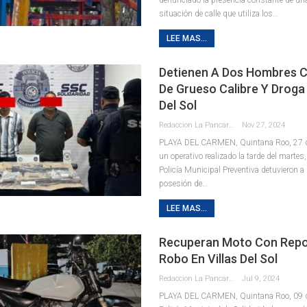
situación de calle que utiliza los
…
LEE MAS...
Detienen A Dos Hombres 
De Grueso Calibre Y Droga 
Del Sol
Redaccion La Pancarta De Quintana Roo
Nov 27, 2024
PLAYA DEL CARMEN, Quintana Roo, 27 de
un operativo realizado la tarde del martes
Policía Municipal Preventiva detuvieron 
posesión de
…
LEE MAS...
Recuperan Moto Con Repo
Robo En Villas Del Sol
Redaccion La Pancarta De Quintana Roo
Jul 9, 2024
PLAYA DEL CARMEN, Quintana Roo, 09 de 