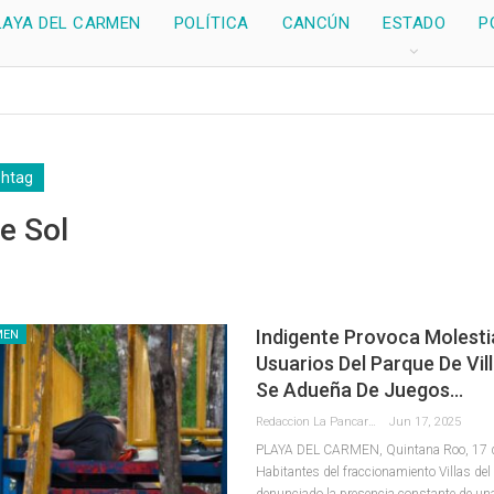
LAYA DEL CARMEN
POLÍTICA
CANCÚN
ESTADO
P
shtag
De Sol
Indigente Provoca Molesti
MEN
Usuarios Del Parque De Vill
Se Adueña De Juegos…
Redaccion La Pancarta De Quintana Roo
Jun 17, 2025
PLAYA DEL CARMEN, Quintana Roo, 17 de
Habitantes del fraccionamiento Villas del
denunciado la presencia constante de un