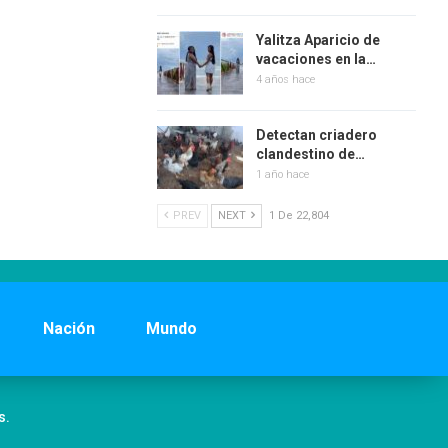
Yalitza Aparicio de
vacaciones en la…
4 años hace
Detectan criadero
clandestino de…
1 año hace
PREV
NEXT
1 De 22,804
Nación
Mundo
s.