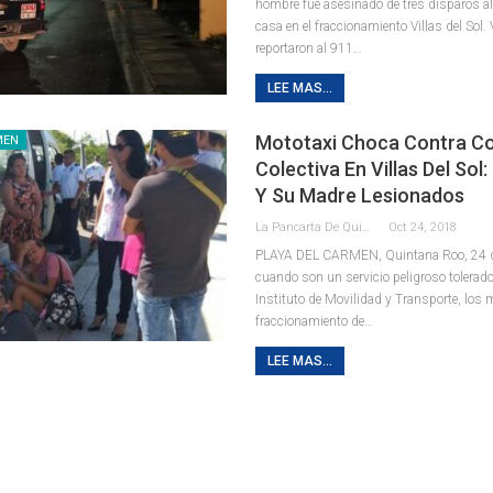
hombre fue asesinado de tres disparos al 
casa en el fraccionamiento Villas del Sol.
reportaron al 911
…
LEE MAS...
Mototaxi Choca Contra C
MEN
Colectiva En Villas Del Sol
Y Su Madre Lesionados
La Pancarta De Quintana Roo
Oct 24, 2018
PLAYA DEL CARMEN, Quintana Roo, 24 d
cuando son un servicio peligroso tolerado
Instituto de Movilidad y Transporte, los 
fraccionamiento de…
LEE MAS...