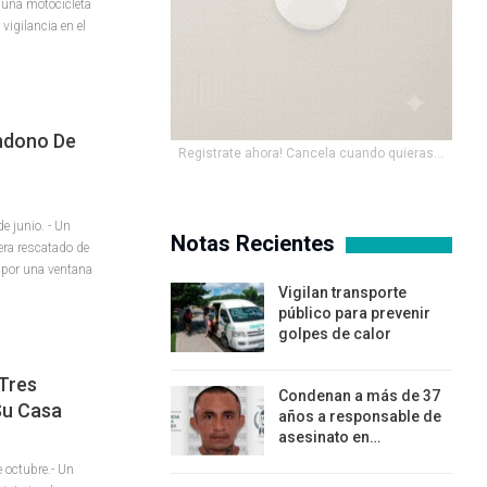
 una motocicleta
vigilancia en el
ndono De
Registrate ahora! Cancela cuando quieras...
 junio. - Un
Notas Recientes
era rescatado de
 por una ventana
Vigilan transporte
público para prevenir
golpes de calor
Tres
Condenan a más de 37
 Su Casa
años a responsable de
asesinato en…
octubre.- Un