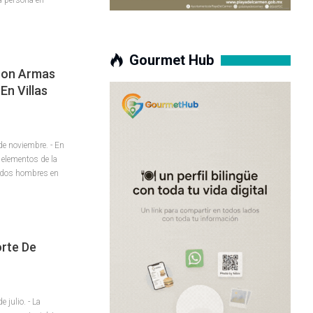
Gourmet Hub
Con Armas
En Villas
 noviembre. - En
, elementos de la
a dos hombres en
rte De
julio. - La