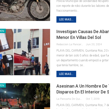
Policía Municipal de Solidaridad recuperó
con reporte de robo durante las labores de 
fraccionamiento
…
LEE MAS...
Investigan Causas De Aba
MEN
Menor En Villas Del Sol
Redaccion La Pancarta De Quintana Roo
Jun 20, 2024
PLAYA DEL CARMEN, Quintana Roo, 20 de
menor de tan solo 5 años de edad, que fu
un departamento cuando empezó a gritar
que tenía hambre, se
…
LEE MAS...
Asesinan A Un Hombre De 
MEN
Disparos En El Interior De
La Pancarta De Quintana Roo
Oct 7, 2019
PLAYA DEL CARMEN, Quintana Roo, 7 de 