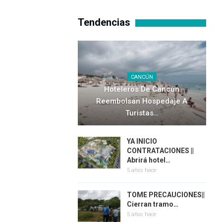
Tendencias
CANCÚN
Hoteleros De Cancún
Reembolsan Hospedaje A
Turistas…
YA INICIO
CONTRATACIONES ||
Abrirá hotel…
5 años hace
TOME PRECAUCIONES||
Cierran tramo…
5 años hace