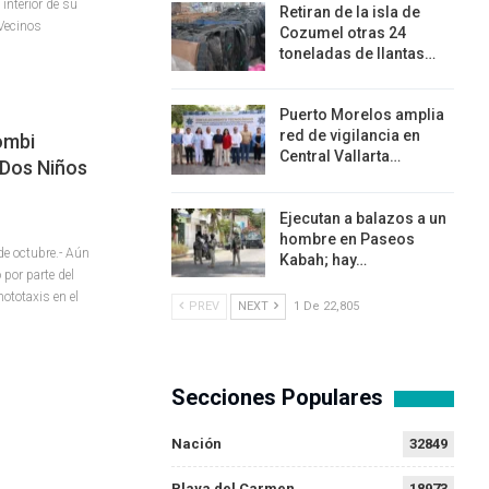
interior de su
Retiran de la isla de
Vecinos
Cozumel otras 24
toneladas de llantas…
Puerto Morelos amplia
red de vigilancia en
ombi
Central Vallarta…
: Dos Niños
Ejecutan a balazos a un
hombre en Paseos
e octubre.- Aún
Kabah; hay…
 por parte del
mototaxis en el
PREV
NEXT
1 De 22,805
Secciones Populares
Nación
32849
Playa del Carmen
18973