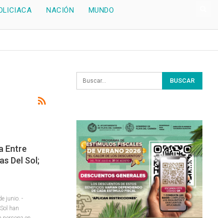
OLICIACA
NACIÓN
MUNDO
a Entre
as Del Sol;
 junio. -
 Sol han
a persona en