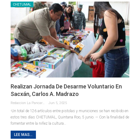
CHETUMAL
Realizan Jornada De Desarme Voluntario En
Sacxán, Carlos A. Madrazo
Redaccion La Pancarta De Quintana Roo
Jun 5, 2025
-Un total de 126 artículos entre pistolas y municiones se han recibido en
estos tres días
CHETUMAL, Quintana Roo, 5 junio. — Con la finalidad de
fomentar entre la niñez la cultura
…
LEE MAS...