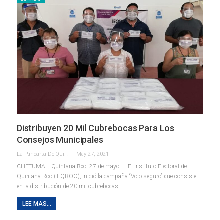
Distribuyen 20 Mil Cubrebocas Para Los
Consejos Municipales
La Pancarta De Quintana Roo
May 27, 2021
CHETUMAL, Quintana Roo, 27 de mayo. – El Instituto Electoral de
Quintana Roo (IEQROO), inició la campaña “Voto seguro” que consiste
en la distribución de 20 mil cubrebocas,
…
LEE MAS...