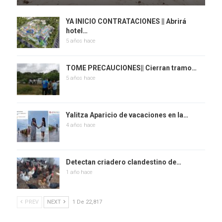
YA INICIO CONTRATACIONES || Abrirá
hotel…
5 años hace
TOME PRECAUCIONES|| Cierran tramo…
5 años hace
Yalitza Aparicio de vacaciones en la…
4 años hace
Detectan criadero clandestino de…
1 año hace
PREV
NEXT
1 De 22,817