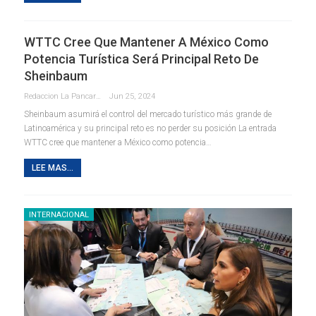
WTTC Cree Que Mantener A México Como
Potencia Turística Será Principal Reto De
Sheinbaum
Redaccion La Pancarta De Quintana Roo
Jun 25, 2024
Sheinbaum asumirá el control del mercado turístico más grande de
Latinoamérica y su principal reto es no perder su posición La entrada
WTTC cree que mantener a México como potencia…
LEE MAS...
INTERNACIONAL