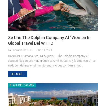
Se Une The Dolphin Company Al “Women In
Global Travel Del WTTC
La Pancarta De Quintana Roo
Jun 14, 2021
CANCÚN, Quintana Roo, 14 de junio. – The Dolphin Company, el
operador de parques más grande de América Latina y la empresa #1 de
nado con delfines en el mundo, anunció que como miembro
…
LEE MAS...
PLAYA DEL CARMEN