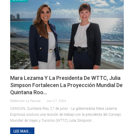
Mara Lezama Y La Presidenta De WTTC, Julia
Simpson Fortalecen La Proyección Mundial De
Quintana Roo…
Redaccion La Pancarta De Quintana Roo
Jun 27, 2024
CANCÚN, Quintana Roo, 27 de junio. - La gobernadora Mara Lezama
Espinosa sostuvo una reunión de trabajo con la presidenta del Consejo
Mundial de Viajes y Turismo (WTTC) Julia Simpson
…
LEE MAS...