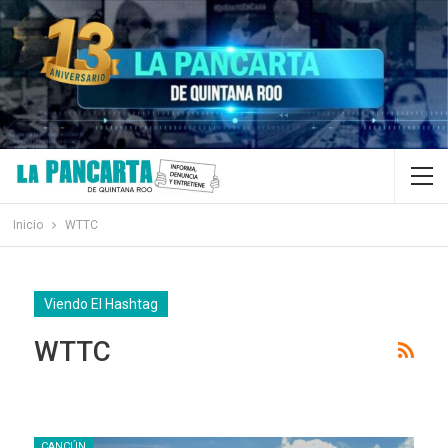
Inicio
WTTC
Viendo El Hashtag
WTTC
CANCÚN