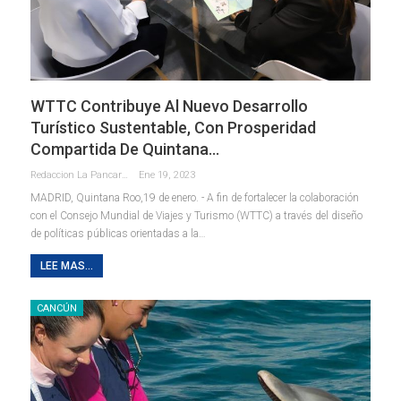
WTTC Contribuye Al Nuevo Desarrollo
Turístico Sustentable, Con Prosperidad
Compartida De Quintana…
Redaccion La Pancarta De Quintana Roo
Ene 19, 2023
MADRID, Quintana Roo,19 de enero. - A fin de fortalecer la colaboración
con el Consejo Mundial de Viajes y Turismo (WTTC) a través del diseño
de políticas públicas orientadas a la
…
LEE MAS...
CANCÚN