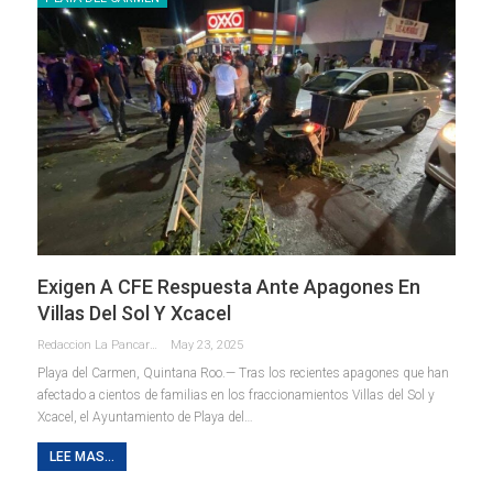
Exigen A CFE Respuesta Ante Apagones En
Villas Del Sol Y Xcacel
Redaccion La Pancarta De Quintana Roo
May 23, 2025
Playa del Carmen, Quintana Roo.— Tras los recientes apagones que han
afectado a cientos de familias en los fraccionamientos Villas del Sol y
Xcacel, el Ayuntamiento de Playa del
…
LEE MAS...