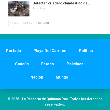
Detectan criadero clandestino de…
1 año hace
PREV
NEXT
1 De 22,814
Portada
Playa Del Carmen
Política
Cancún
Estado
Policiaca
Nación
Mundo
© 2026 - La Pancarta de Quintana Roo. Todos los derechos
reservados.