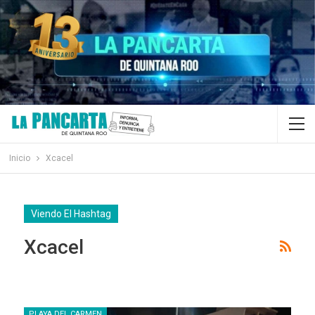
Inicio
Xcacel
Viendo El Hashtag
Xcacel
PLAYA DEL CARMEN