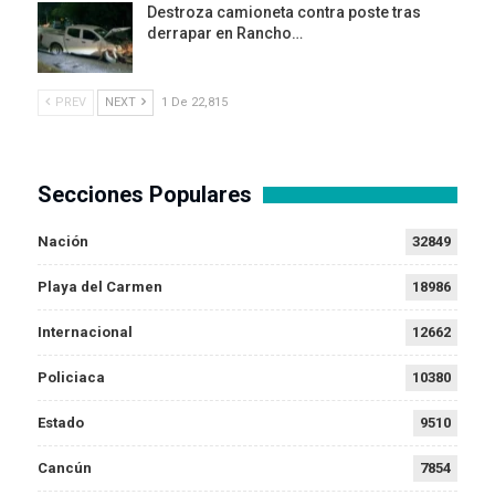
Destroza camioneta contra poste tras
derrapar en Rancho…
PREV
NEXT
1 De 22,815
Secciones Populares
Nación
32849
Playa del Carmen
18986
Internacional
12662
Policiaca
10380
Estado
9510
Cancún
7854