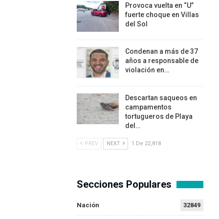
Provoca vuelta en “U”
fuerte choque en Villas
del Sol
Condenan a más de 37
años a responsable de
violación en…
Descartan saqueos en
campamentos
tortugueros de Playa
del…
PREV
NEXT
1 De 22,818
Secciones Populares
Nación
32849