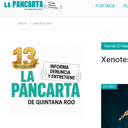
PORTADA
P
Inicio
xenotes live
Viendo El Ha
Xenote
ESTADO