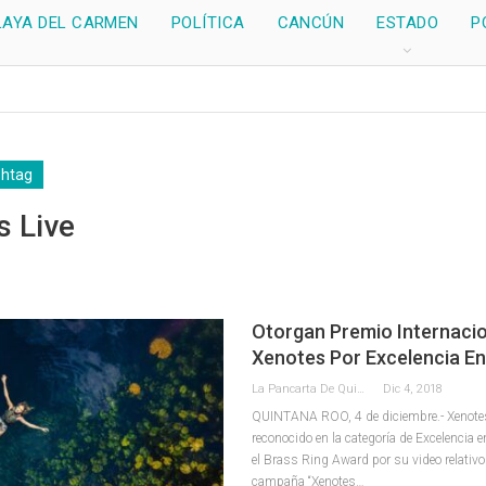
LAYA DEL CARMEN
POLÍTICA
CANCÚN
ESTADO
P
shtag
s Live
Otorgan Premio Internacio
Xenotes Por Excelencia En
La Pancarta De Quintana Roo
Dic 4, 2018
QUINTANA ROO, 4 de diciembre.- Xenotes,
reconocido en la categoría de Excelencia 
el Brass Ring Award por su video relativo
campaña “Xenotes…