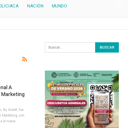
OLICIACA
NACIÓN
MUNDO
nal A
 Marketing
 By Xcaret, fue
en Marketing, con
 a la nueva