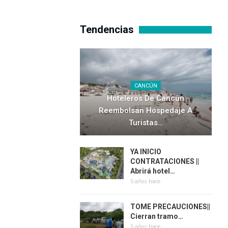
Tendencias
CANCÚN
Hoteleros De Cancún
Reembolsan Hospedaje A
Turistas…
YA INICIO
CONTRATACIONES ||
Abrirá hotel…
5 años hace
TOME PRECAUCIONES||
Cierran tramo…
5 años hace