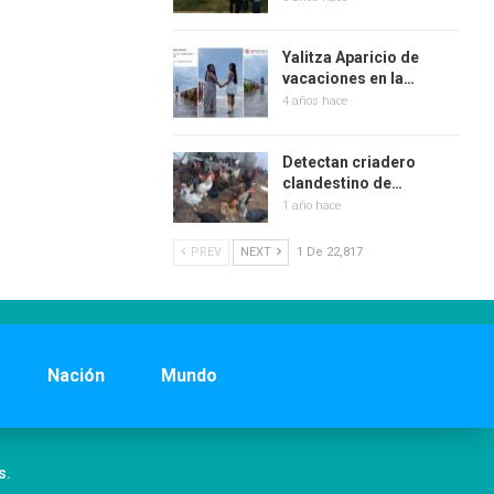
Yalitza Aparicio de
vacaciones en la…
4 años hace
Detectan criadero
clandestino de…
1 año hace
PREV
NEXT
1 De 22,817
Nación
Mundo
s.