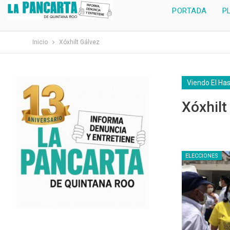
PORTADA
P
Inicio
Xóxhilt Gálvez
Viendo El Ha
Xóxhilt
ELECCIONES