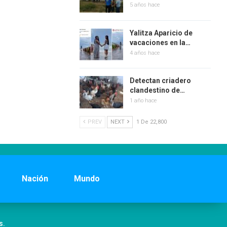
5 años hace
Yalitza Aparicio de
vacaciones en la…
4 años hace
Detectan criadero
clandestino de…
1 año hace
PREV
NEXT
1 De 22,800
Nación
Mundo
s.