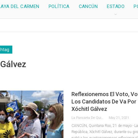
LAYA DEL CARMEN
POLÍTICA
CANCÚN
ESTADO
P
shtag
 Gálvez
Reflexionemos El Voto, V
Los Candidatos De Va Por
Xóchitl Gálvez
La Pancarta De Quintana Roo
May 21, 2021
CANCÚN, Quintana Roo, 21 de mayo.- La 
República, Xóchitl Gálvez, durante su gira
pidió a los quintanarroenses reflexionar el 