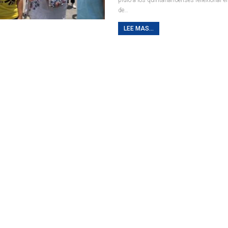
de
…
LEE MAS...