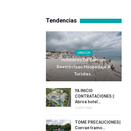
Tendencias
CANCÚN
Hoteleros De Cancún
Reembolsan Hospedaje A
Turistas…
YA INICIO
CONTRATACIONES ||
Abrirá hotel…
5 años hace
TOME PRECAUCIONES||
Cierran tramo…