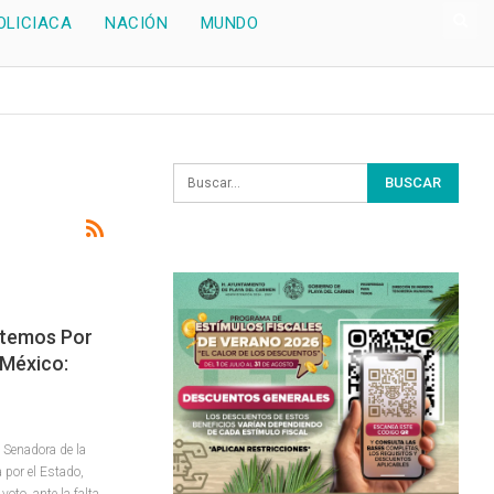
OLICIACA
NACIÓN
MUNDO
otemos Por
 México:
Senadora de la
 por el Estado,
voto, ante la falta