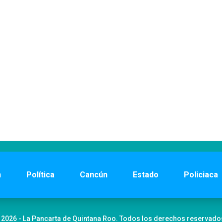
n
Política
Cancún
Estado
Policiaca
 2026 - La Pancarta de Quintana Roo. Todos los derechos reservado