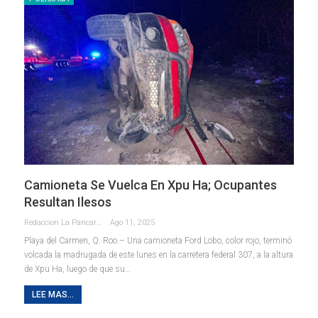
Camioneta Se Vuelca En Xpu Ha; Ocupantes
Resultan Ilesos
Redaccion La Pancarta De Quintana Roo
Ago 11, 2025
Playa del Carmen, Q. Roo.– Una camioneta Ford Lobo, color rojo, terminó
volcada la madrugada de este lunes en la carretera federal 307, a la altura
de Xpu Ha, luego de que su
…
LEE MAS...