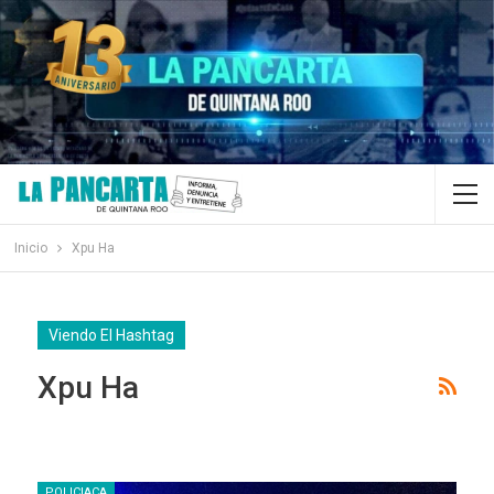
Inicio
Xpu Ha
Viendo El Hashtag
Xpu Ha
POLICIACA