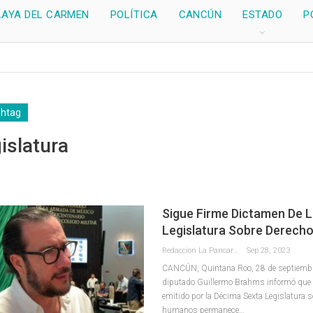
LAYA DEL CARMEN
POLÍTICA
CANCÚN
ESTADO
P
shtag
islatura
Sigue Firme Dictamen De L
Legislatura Sobre Derec
Redaccion La Pancarta De Quintana Roo
Sep 28, 2023
CANCÚN, Quintana Roo, 28 de septiembre 
diputado Guillermo Brahms informó que 
emitido por la Décima Sexta Legislatura 
humanos permanece
…