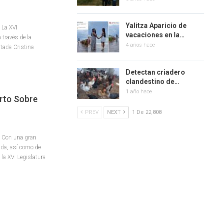
Yalitza Aparicio de
 La XVI
vacaciones en la…
 través de la
4 años hace
tada Cristina
Detectan criadero
clandestino de…
1 año hace
rto Sobre
PREV
NEXT
1 De 22,808
– Con una gran
zada, así como de
la XVI Legislatura