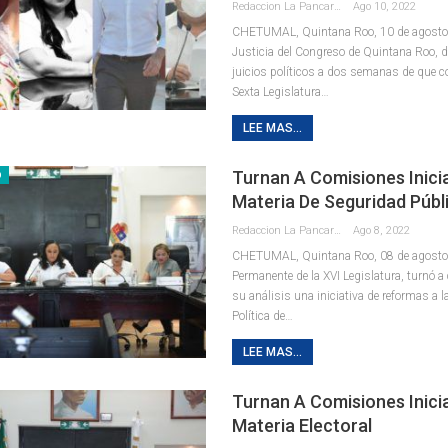
Redaccion La Pancarta De Quintana Roo
Ago 10, 2022
CHETUMAL, Quintana Roo, 10 de agosto.
Justicia del Congreso de Quintana Roo, 
juicios políticos a dos semanas de que 
Sexta Legislatura
…
LEE MAS...
Turnan A Comisiones Inicia
D
Materia De Seguridad Públ
Redaccion La Pancarta De Quintana Roo
Ago 8, 2022
CHETUMAL, Quintana Roo, 08 de agosto.
Permanente de la XVI Legislatura, turnó 
su análisis una iniciativa de reformas a 
Política de
…
LEE MAS...
Turnan A Comisiones Inici
Materia Electoral