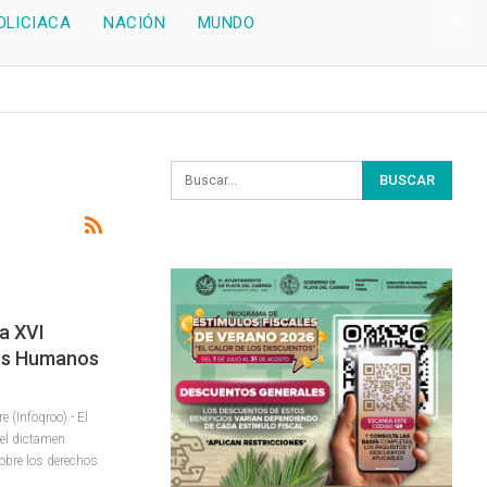
OLICIACA
NACIÓN
MUNDO
a XVI
hos Humanos
(Infoqroo).- El
el dictamen
sobre los derechos