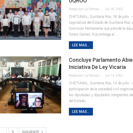
UQROO
Redaccion La Pancarta De Quintana Roo
Jul 18, 2022
CHETUMAL, Quintana Roo, 18 de julio. –
Legislatura del Estado de Quintana Roo, a
Comisión Permanente que preside la dipu
Torres Gómez, hizo entrega al
…
LEE MAS...
Concluye Parlamento Abie
Iniciativa De Ley Vicaria
Redaccion La Pancarta De Quintana Roo
Jul 14, 2022
CHETUMAL, Quintana Roo, 14 de julio. 
participación de la sociedad civil organi
las diputadas y diputados integrantes de 
del Estado,
…
LEE MAS...
…
5
SIGUIENTE