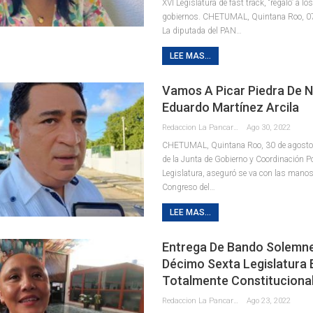
XVI Legislatura de fast track, “regalo” a l
gobiernos.
CHETUMAL, Quintana Roo, 07 
La diputada del PAN
…
LEE MAS...
Vamos A Picar Piedra De 
Eduardo Martínez Arcila
Redaccion La Pancarta De Quintana Roo
Ago 30, 2022
CHETUMAL, Quintana Roo, 30 de agosto. 
de la Junta de Gobierno y Coordinación Pol
Legislatura, aseguró se va con las manos
Congreso del
…
LEE MAS...
Entrega De Bando Solemne
Décimo Sexta Legislatura 
Totalmente Constitucional
Redaccion La Pancarta De Quintana Roo
Ago 23, 2022