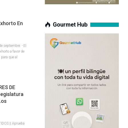
Exhorto En
Gourmet Hub
 septiembre. - El
xhorto a favor de
 para que al
RES DE
egislatura
Los
DOS || Aprueba