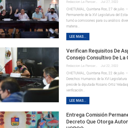
Redaccion La Pancarta De Quintana Roo
Jul 27, 2022
CHETUMAL, Quintana Roo, 27 de julio. 
Permanente de la XVI Legislatura del Estad
turnó a comisiones para su análisis diver
materia
…
LEE MAS...
Verifican Requisitos De As
Consejo Consultivo De L
Redaccion La Pancarta De Quintana Roo
Jul 22, 2022
CHETUMAL, Quintana Roo, 22 de julio. –
Derechos Humanos de la XVI Legislatura 
preside la diputada Rosario Ortiz Yeladaqu
verificación
…
LEE MAS...
Entrega Comisión Perman
Decreto Que Otorga Auto