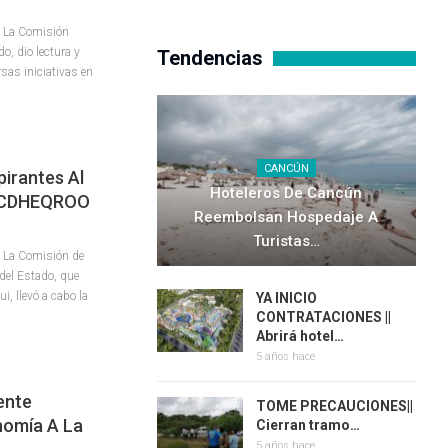
– La Comisión
o, dio lectura y
Tendencias
sas iniciativas en
CANCÚN
pirantes Al
Hoteleros De Cancún
a CDHEQROO
Reembolsan Hospedaje A
Turistas…
 La Comisión de
del Estado, que
i, llevó a cabo la
YA INICIO
CONTRATACIONES ||
Abrirá hotel…
5 años hace
ente
TOME PRECAUCIONES||
nomía A La
Cierran tramo…
5 años hace