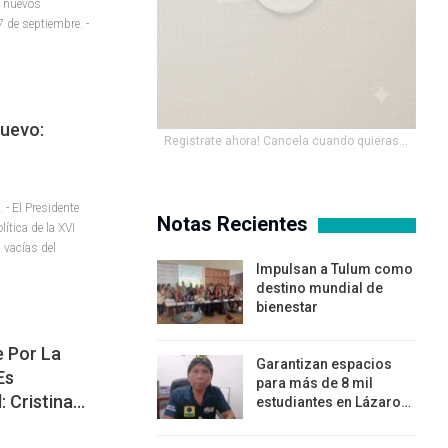
os nuevos
de septiembre. -
Nuevo:
Registrate ahora! Cancela cuando quieras...
- El Presidente
Notas Recientes
ítica de la XVI
 vacías del
Impulsan a Tulum como
destino mundial de
bienestar
 Por La
Garantizan espacios
Es
para más de 8 mil
: Cristina…
estudiantes en Lázaro…