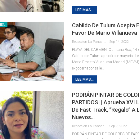
LEE MAS...
Cabildo De Tulum Acepta 
MEN
Favor De Mario Villanueva
Redaccion La Pancarta De Quintana Roo
Sep 14, 2022
PLAYA DEL CARMEN, Quintana Roo, 14 de
Cabildo de Tulum aprobó por mayoría el e
Mario Ernesto Villanueva Madrid (MEVM)
exgobernador se le
…
LEE MAS...
PODRÁN PINTAR DE COLO
PARTIDOS || Aprueba XVI L
De Fast Track, “regalo” A 
Nuevos…
Redaccion La Pancarta De Quintana Roo
Sep 7, 2022
PODRÁN PINTAR DE COLORES DE PARTI