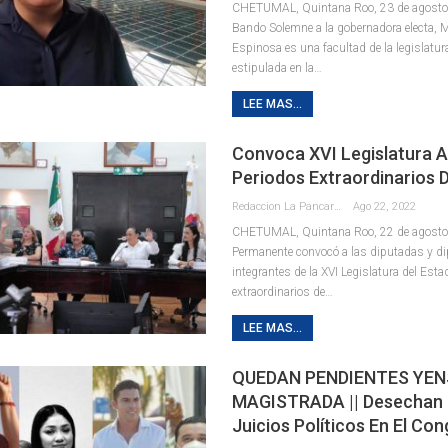
CHETUMAL, Quintana Roo, 23 de agosto. -
Bando Solemne a la gobernadora electa,
Espinosa es una facultad de la legislatur
estipulada en la
…
LEE MAS...
Convoca XVI Legislatura 
Periodos Extraordinarios 
Redaccion La Pancarta De Quintana Roo
Ago 22, 2022
CHETUMAL, Quintana Roo, 22 de agosto
Permanente convocó a las diputadas y d
integrantes de la XVI Legislatura del Esta
extraordinarios de
…
LEE MAS...
QUEDAN PENDIENTES YEN
MAGISTRADA || Desechan 
Juicios Políticos En El Co