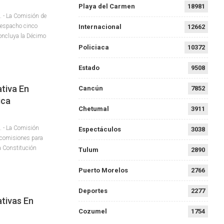
Playa del Carmen
18981
 - La Comisión de
despacho cinco
Internacional
12662
concluya la Décimo
Policiaca
10372
Estado
9508
tiva En
Cancún
7852
ica
Chetumal
3911
 - La Comisión
Espectáculos
3038
a comisiones para
la Constitución
Tulum
2890
Puerto Morelos
2766
Deportes
2277
ativas En
Cozumel
1754