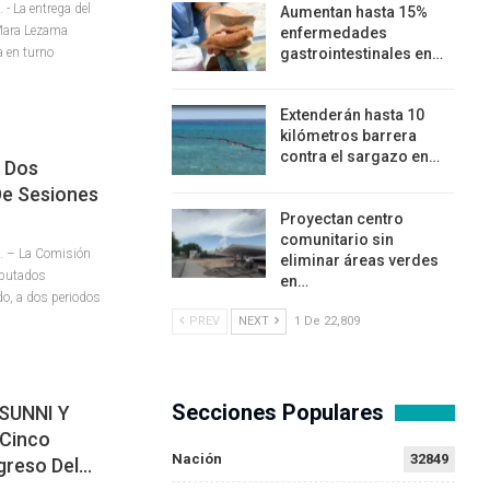
 La entrega del
Aumentan hasta 15%
 Mara Lezama
enfermedades
a en turno
gastrointestinales en…
Extenderán hasta 10
kilómetros barrera
contra el sargazo en…
A Dos
De Sesiones
Proyectan centro
comunitario sin
. – La Comisión
eliminar áreas verdes
iputados
en…
do, a dos periodos
PREV
NEXT
1 De 22,809
Secciones Populares
SUNNI Y
Cinco
Nación
32849
ngreso Del…