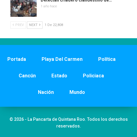
Detectan criadero clandestino de…
1 año hace
PREV
NEXT
1 De 22,808
Portada
Playa Del Carmen
Política
Cancún
Estado
Policiaca
Nación
Mundo
© 2026 - La Pancarta de Quintana Roo. Todos los derechos
reservados.