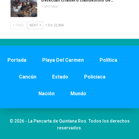
Detectan criadero clandestino de…
1 año hace
PREV
NEXT
1 De 22,806
Portada
Playa Del Carmen
Política
Cancún
Estado
Policiaca
Nación
Mundo
© 2026 - La Pancarta de Quintana Roo. Todos los derechos
reservados.