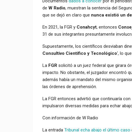
Documentos
dados a conocer
por el periodis
de
W Radio
, muestran la sentencia del Segun
que se dejó en claro que
nunca existió un de
En 2021, la FGR y
Conahcyt
, entonces
Consej
31 de sus integrantes presuntamente involucr
Supuestamente, los científicos desviaban diner
Consultivo Científico y Tecnológico
‘, lo qu
La
FGR
solicitó a un juez federal que girara 
impacto. No obstante, el juzgador encontró q
además había un mandato del mismo organismo
las órdenes de aprehensión.
La FGR entonces advirtió que continuaría con 
impulsaron diversas medidas para echar abajo 
Con información de W Radio
La entrada
Tribunal echa abajo el último caso