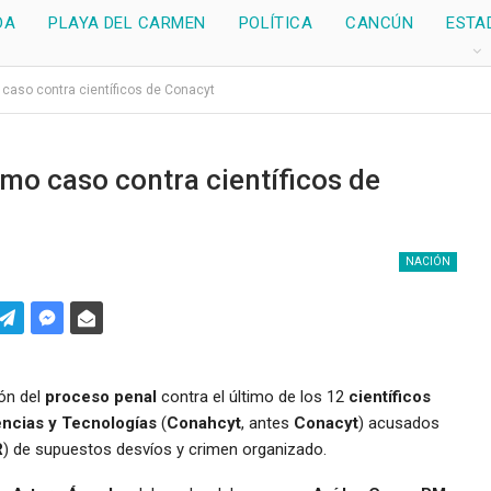
DA
PLAYA DEL CARMEN
POLÍTICA
CANCÚN
ESTA
o caso contra científicos de Conacyt
imo caso contra científicos de
NACIÓN
ón del
proceso penal
contra el último de los 12
científicos
encias y Tecnologías
(
Conahcyt
, antes
Conacyt
) acusados
R
) de supuestos desvíos y crimen organizado.