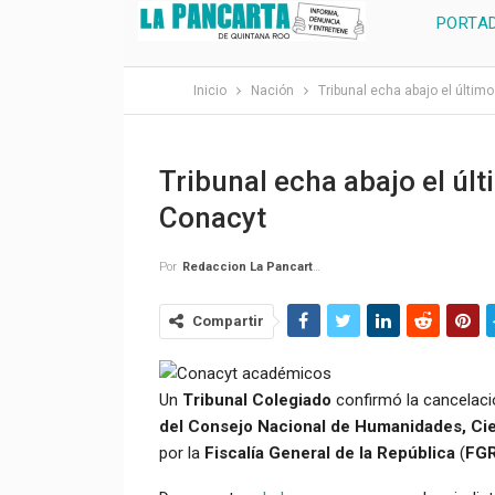
PORTA
Inicio
Nación
Tribunal echa abajo el últim
Tribunal echa abajo el últ
Conacyt
Por
Redaccion La Pancarta De Quintana Roo
Compartir
Un
Tribunal Colegiado
confirmó la cancelaci
del Consejo Nacional de Humanidades, Ci
por la
Fiscalía General de la República
(
FG