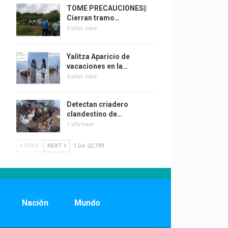
TOME PRECAUCIONES||
Cierran tramo…
5 años hace
Yalitza Aparicio de
vacaciones en la…
4 años hace
Detectan criadero
clandestino de…
1 año hace
PREV
NEXT
1 De 22,799
Nación
Mundo