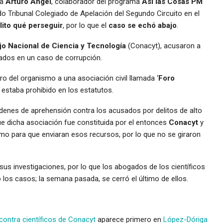
ta
Arturo Ángel
, colaborador del programa
Así las Cosas PM
do Tribunal Colegiado de Apelación del Segundo Circuito en el
lito qué perseguir
, por lo que el
caso se echó abajo
.
o Nacional de Ciencia y Tecnología
(Conacyt), acusaron a
ados en un caso de corrupción.
o del organismo a una asociación civil llamada ‘
Foro
e estaba prohibido en los estatutos.
órdenes de aprehensión contra los acusados por delitos de alto
ue dicha asociación fue constituida por el entonces
Conacyt
y
 para que enviaran esos recursos, por lo que no se giraron
sus investigaciones, por lo que los abogados de los científicos
los casos; la semana pasada, se cerró el último de ellos.
 contra científicos de Conacyt
aparece primero en
López-Dóriga