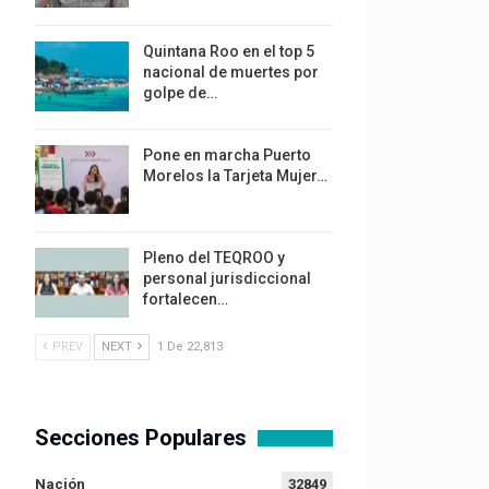
Quintana Roo en el top 5
nacional de muertes por
golpe de…
Pone en marcha Puerto
Morelos la Tarjeta Mujer…
Pleno del TEQROO y
personal jurisdiccional
fortalecen…
PREV
NEXT
1 De 22,813
Secciones Populares
Nación
32849