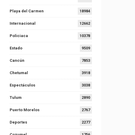
Playa del Carmen
18984
Internacional
12662
Policiaca
10378
Estado
9509
Cancún
7853
Chetumal
3918
Espectáculos
3038
Tulum
2890
Puerto Morelos
2767
Deportes
2277
Cozumel
1756