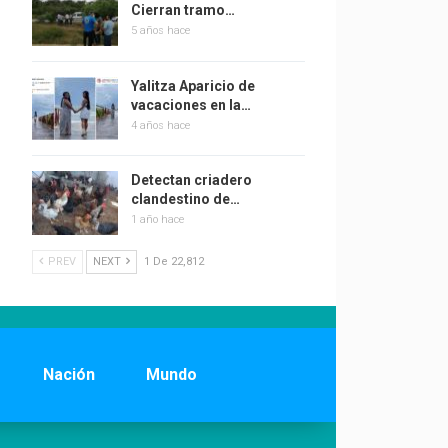
Cierran tramo…
5 años hace
Yalitza Aparicio de
vacaciones en la…
4 años hace
Detectan criadero
clandestino de…
1 año hace
PREV
NEXT
1 De 22,812
Nación
Mundo