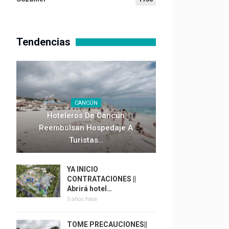
Tendencias
CANCÚN
Hoteleros De Cancún
Reembolsan Hospedaje A
Turistas…
YA INICIO
CONTRATACIONES ||
Abrirá hotel…
5 años hace
TOME PRECAUCIONES||