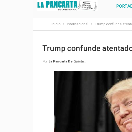
PORTA
Inicio
Internacional
Trump confunde atenta
Trump confunde atentados
Por
La Pancarta De Quintana Roo