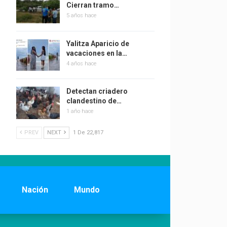
Cierran tramo…
5 años hace
Yalitza Aparicio de
vacaciones en la…
4 años hace
Detectan criadero
clandestino de…
1 año hace
PREV
NEXT
1 De 22,817
Nación
Mundo