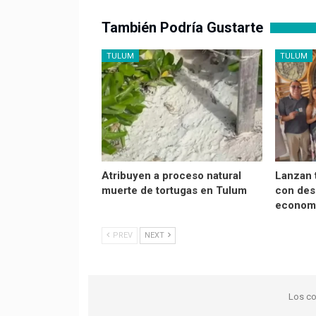
También Podría Gustarte
TULUM
TULUM
Atribuyen a proceso natural
Lanzan 
muerte de tortugas en Tulum
con des
economí
PREV
NEXT
Los co