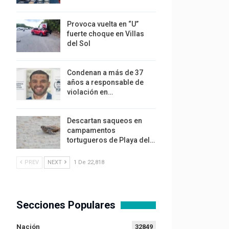
Provoca vuelta en “U”
fuerte choque en Villas
del Sol
Condenan a más de 37
años a responsable de
violación en…
Descartan saqueos en
campamentos
tortugueros de Playa del…
PREV
NEXT
1 De 22,818
Secciones Populares
Nación
32849