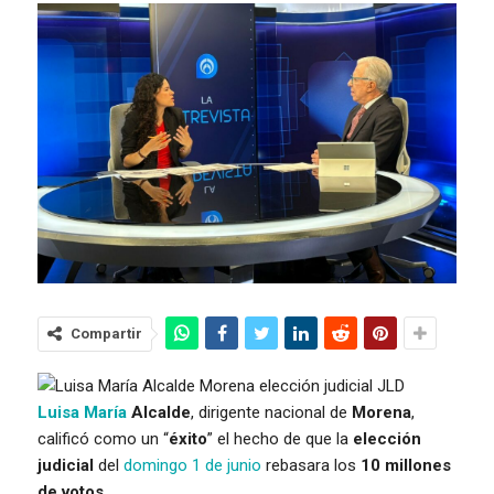
Compartir
Luisa
María
Alcalde
,
dirigente nacional de
Morena
,
calificó como un “
éxito
” el hecho de que la
elección
judicial
del
domingo 1 de junio
rebasara los
10 millones
de votos
.