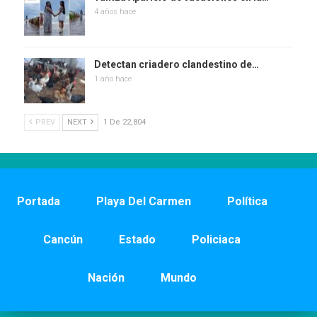
4 años hace
Detectan criadero clandestino de…
1 año hace
PREV
NEXT
1 De 22,804
Portada
Playa Del Carmen
Política
Cancún
Estado
Policiaca
Nación
Mundo