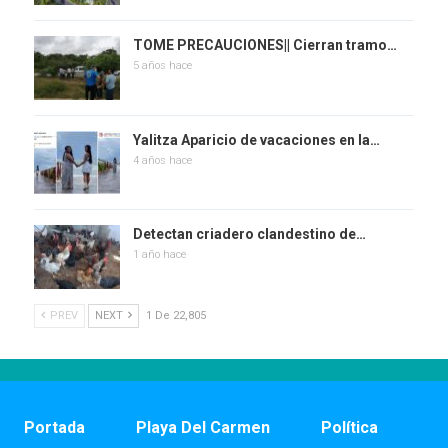
TOME PRECAUCIONES|| Cierran tramo…
5 años hace
Yalitza Aparicio de vacaciones en la…
4 años hace
Detectan criadero clandestino de…
1 año hace
PREV
NEXT
1 De 22,805
Portada
Playa Del Carmen
Política