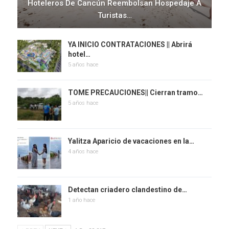
Hoteleros De Cancún Reembolsan Hospedaje A
Turistas…
YA INICIO CONTRATACIONES || Abrirá
hotel…
5 años hace
TOME PRECAUCIONES|| Cierran tramo…
5 años hace
Yalitza Aparicio de vacaciones en la…
4 años hace
Detectan criadero clandestino de…
1 año hace