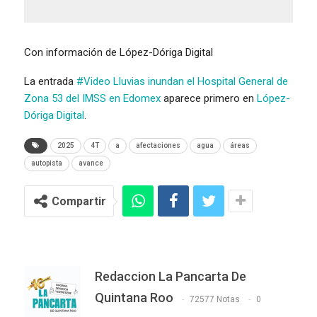
Con información de López-Dóriga Digital
La entrada
#Video Lluvias inundan el Hospital General de
Zona 53 del IMSS en Edomex
aparece primero en
López-
Dóriga Digital
.
2025
4T
a
afectaciones
agua
áreas
autopista
avance
Compartir
Redaccion La Pancarta De
Quintana Roo
72577 Notas
0