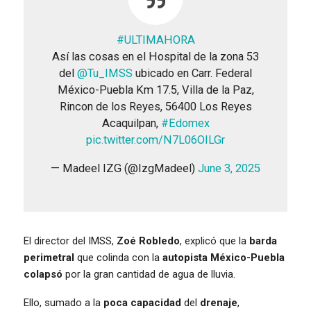
#ULTIMAHORA
Así las cosas en el Hospital de la zona 53
del
@Tu_IMSS
ubicado en Carr. Federal
México-Puebla Km 17.5, Villa de la Paz,
Rincon de los Reyes, 56400 Los Reyes
Acaquilpan,
#Edomex
pic.twitter.com/N7L06OILGr
— Madeel IZG (@IzgMadeel)
June 3, 2025
El director del IMSS,
Zoé Robledo
, explicó que la
barda
perimetral
que colinda con la
autopista México-Puebla
colapsó
por la gran cantidad de agua de lluvia.
Ello, sumado a la
poca capacidad
del
drenaje
,