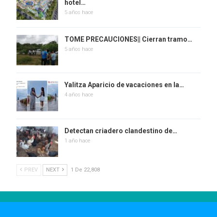
hotel…
5 años hace
TOME PRECAUCIONES|| Cierran tramo…
5 años hace
Yalitza Aparicio de vacaciones en la…
4 años hace
Detectan criadero clandestino de…
1 año hace
PREV
NEXT
1 De 22,808