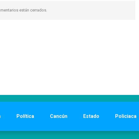
mentarios están cerrados.
n
Política
Cancún
Estado
Policiaca