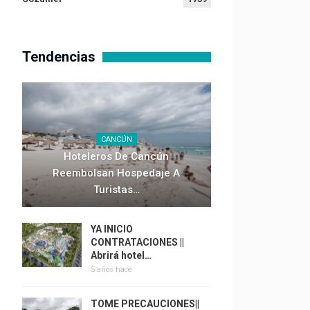
Tendencias
CANCÚN
Hoteleros De Cancún
Reembolsan Hospedaje A
Turistas…
YA INICIO
CONTRATACIONES ||
Abrirá hotel…
5 años hace
TOME PRECAUCIONES||