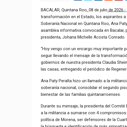
BACALAR, Quintana Roo,
08 de julio
de 2026.-
transformación en el Estado, los aspirantes a
Soberanía Nacional en Quintana Roo, Ana Paty
asamblea informativa convocada en Bacalar, p
presidenta, Johana Michelle Acosta Conrado.
“Hoy vengo con un encargo muy importante p
seguir llevando el mensaje de la transformaci
gobiernos de nuestra presidenta Claudia She
las casas, entregando el periódico de Regener
Ana Paty Peralta hizo un llamado a la militanc
soberanía nacional, consolidar el segundo pis
bienestar de las familias quintanarroenses.
Durante su mensaje, la presidenta del Comité
a la militancia a sumarse con 4 compromisos:
política de Morena, ser defensores de la Cuart
la búsqueda e identificación de más simpatiz