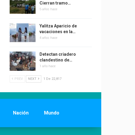
Cierran tramo…
5 años hace
Yalitza Aparicio de
vacaciones en la…
4 años hace
Detectan criadero
clandestino de…
1 año hace
PREV
NEXT
1 De 22,817
Nación
Mundo