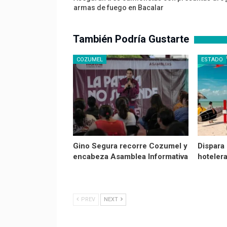
armas de fuego en Bacalar
También Podría Gustarte
COZUMEL
ESTADO
Gino Segura recorre Cozumel y
Dispara
encabeza Asamblea Informativa
hoteler
PREV
NEXT