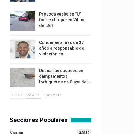
Provoca vuelta en “U”
fuerte choque en Villas
del Sol
Condenan a más de 37
años a responsable de
violación en…
Descartan saqueos en
campamentos
tortugueros de Playa del…
PREV
NEXT
1 De 22,818
Secciones Populares
Nación
32849