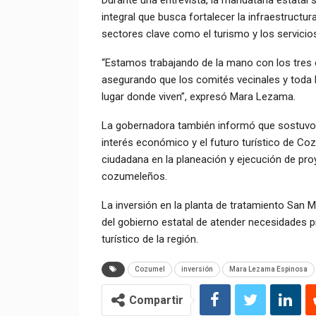
Durante una entrevista, la mandataria estatal
integral que busca fortalecer la infraestruct
sectores clave como el turismo y los servicio
“Estamos trabajando de la mano con los tres ór
asegurando que los comités vecinales y toda 
lugar donde viven”, expresó Mara Lezama.
La gobernadora también informó que sostuvo 
interés económico y el futuro turístico de C
ciudadana en la planeación y ejecución de pro
cozumeleños.
La inversión en la planta de tratamiento San Mig
del gobierno estatal de atender necesidades p
turístico de la región.
Cozumel
inversión
Mara Lezama Espinosa
Compartir