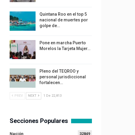
Quintana Roo en el top 5
nacional de muertes por
golpe de…
Pone en marcha Puerto
Morelos la Tarjeta Mujer…
Pleno del TEQROO y
personal jurisdiccional
fortalecen…
PREV
NEXT
1 De 22,813
Secciones Populares
Nación
32849