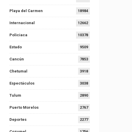
Playa del Carmen
18984
Internacional
12662
Policiaca
10378
Estado
9509
Cancún
7853
Chetumal
3918
Espectáculos
3038
Tulum
2890
Puerto Morelos
2767
Deportes
2277
Cozumel
1756