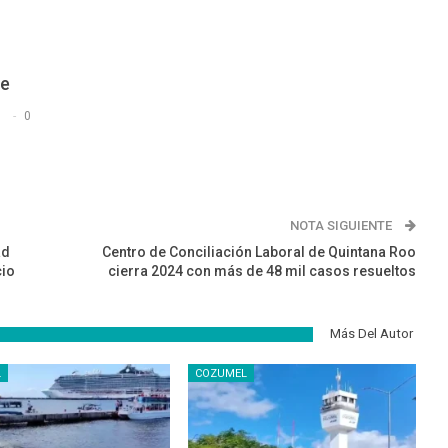
De
s
0
NOTA SIGUIENTE
ad
Centro de Conciliación Laboral de Quintana Roo
cio
cierra 2024 con más de 48 mil casos resueltos
Más Del Autor
L
COZUMEL