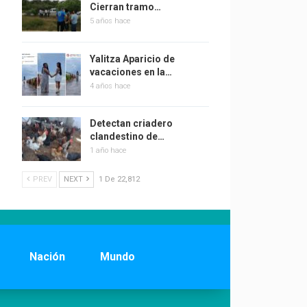
Cierran tramo…
5 años hace
Yalitza Aparicio de
vacaciones en la…
4 años hace
Detectan criadero
clandestino de…
1 año hace
PREV
NEXT
1 De 22,812
Nación
Mundo