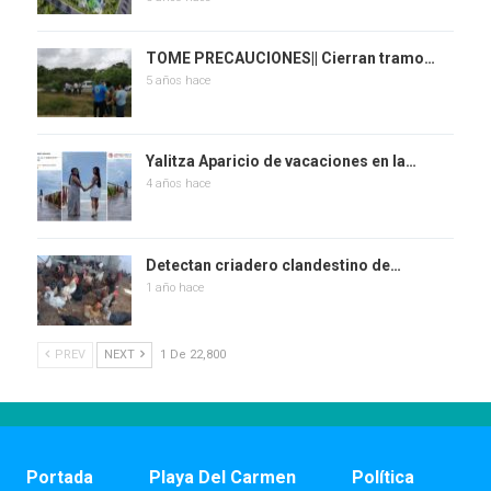
TOME PRECAUCIONES|| Cierran tramo…
5 años hace
Yalitza Aparicio de vacaciones en la…
4 años hace
Detectan criadero clandestino de…
1 año hace
PREV
NEXT
1 De 22,800
Portada
Playa Del Carmen
Política