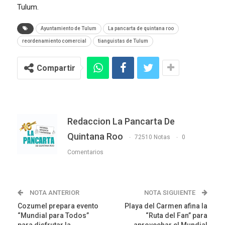
Tulum.
Ayuntamiento de Tulum
La pancarta de quintana roo
reordenamiento comercial
tianguistas de Tulum
Compartir
Redaccion La Pancarta De
Quintana Roo
72510 Notas
0
Comentarios
NOTA ANTERIOR
NOTA SIGUIENTE
Cozumel prepara evento
Playa del Carmen afina la
“Mundial para Todos”
“Ruta del Fan” para
para disfrutar la
aprovechar el Mundial