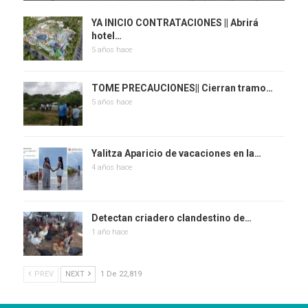
YA INICIO CONTRATACIONES || Abrirá
hotel…
5 años hace
TOME PRECAUCIONES|| Cierran tramo…
5 años hace
Yalitza Aparicio de vacaciones en la…
4 años hace
Detectan criadero clandestino de…
1 año hace
PREV
NEXT
1 De 22,819