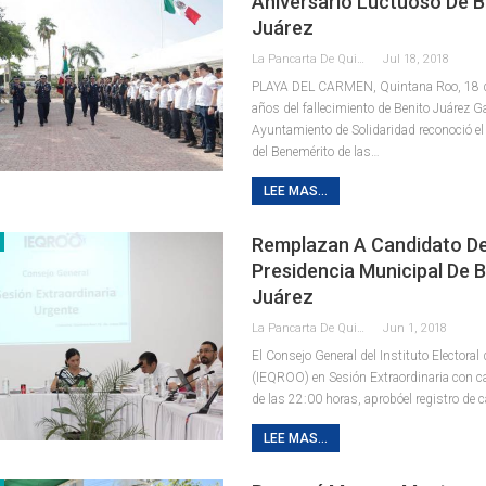
Aniversario Luctuoso De B
Juárez
La Pancarta De Quintana Roo
Jul 18, 2018
PLAYA DEL CARMEN, Quintana Roo, 18 de
años del fallecimiento de Benito Juárez Ga
Ayuntamiento de Solidaridad reconoció el 
del Benemérito de las…
LEE MAS...
Remplazan A Candidato De
Presidencia Municipal De 
Juárez
La Pancarta De Quintana Roo
Jun 1, 2018
El Consejo General del Instituto Electora
(IEQROO) en Sesión Extraordinaria con ca
de las 22:00 horas, aprobóel registro de 
LEE MAS...