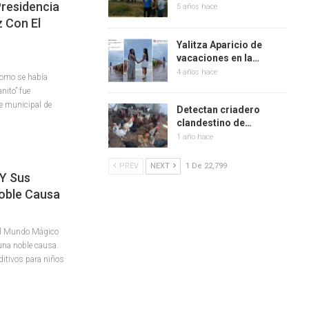
residencia
5 años hace
z Con El
Yalitza Aparicio de
vacaciones en la…
4 años hace
como se había
nito” fue
e municipal de
Detectan criadero
clandestino de…
1 año hace
PREV
NEXT
1 De 22,799
Y Sus
oble Causa
El Mundo Mágico
una noble causa.
ditivos para niños