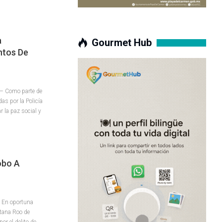
a
Gourmet Hub
ntos De
– Como parte de
as por la Policía
r la paz social y
obo A
 En oportuna
ntana Roo de
or el delito de