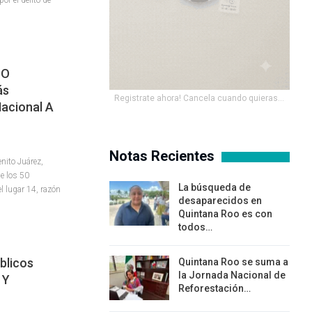
IO
ás
Registrate ahora! Cancela cuando quieras...
acional A
Notas Recientes
nito Juárez,
de los 50
La búsqueda de
l lugar 14, razón
desaparecidos en
Quintana Roo es con
todos…
blicos
Quintana Roo se suma a
la Jornada Nacional de
 Y
Reforestación…