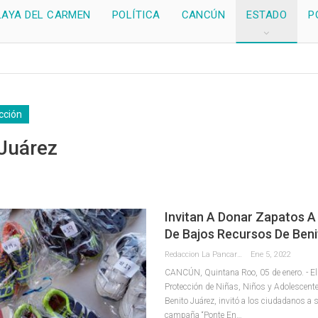
LAYA DEL CARMEN
POLÍTICA
CANCÚN
ESTADO
P
cción
 Juárez
Invitan A Donar Zapatos 
De Bajos Recursos De Ben
Redaccion La Pancarta De Quintana Roo
Ene 5, 2022
CANCÚN, Quintana Roo, 05 de enero. - El
Protección de Niñas, Niños y Adolescente
Benito Juárez, invitó a los ciudadanos a 
campaña “Ponte En
…