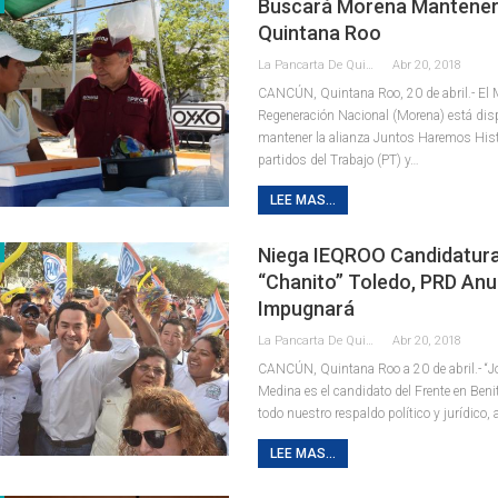
Buscará Morena Mantener 
Quintana Roo
La Pancarta De Quintana Roo
Abr 20, 2018
CANCÚN, Quintana Roo, 20 de abril.- El
Regeneración Nacional (Morena) está dis
mantener la alianza Juntos Haremos Hist
partidos del Trabajo (PT) y…
LEE MAS...
Niega IEQROO Candidatur
“Chanito” Toledo, PRD An
Impugnará
La Pancarta De Quintana Roo
Abr 20, 2018
CANCÚN, Quintana Roo a 20 de abril.- “J
Medina es el candidato del Frente en Benit
todo nuestro respaldo político y jurídico,
LEE MAS...