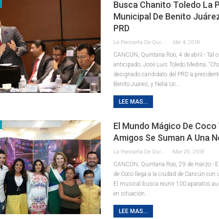
Busca Chanito Toledo La P
Municipal De Benito Juáre
PRD
La Pancarta De Quintana Roo
Abr 4, 2018
CANCÚN, Quintana Roo, 4 de abril.- Tal 
anticipado, José Luis Toledo Medina, “Cha
designado candidato del PRD a president
Benito Juárez, y Nelia Uc…
LEE MAS...
El Mundo Mágico De Coco 
Amigos Se Suman A Una N
La Pancarta De Quintana Roo
Mar 29, 2018
CANCÚN, Quintana Roo, 29 de marzo.- 
de Coco llega a la ciudad de Cancún con 
El musical busca reunir 100 aparatos au
en situación…
LEE MAS...