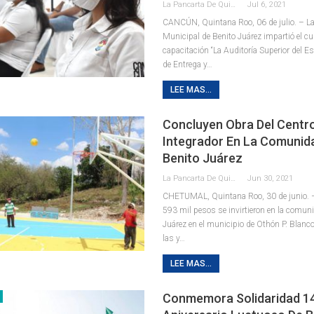
La Pancarta De Quintana Roo
Jul 6, 2021
CANCÚN, Quintana Roo, 06 de julio. – La
Municipal de Benito Juárez impartió el cu
capacitación “La Auditoría Superior del Es
de Entrega y
…
LEE MAS...
Concluyen Obra Del Centr
Integrador En La Comunid
Benito Juárez
La Pancarta De Quintana Roo
Jun 30, 2021
CHETUMAL, Quintana Roo, 30 de junio. 
593 mil pesos se invirtieron en la comun
Juárez en el municipio de Othón P. Blanco 
las y
…
LEE MAS...
Conmemora Solidaridad 1