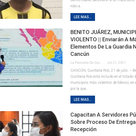
robo a
…
LEE MAS...
BENITO JUÁREZ, MUNICIP
VIOLENTO || Enviarán A M
Elementos De La Guardia N
Cancún
La Pancarta De Quintana Roo
Jul 21, 2021
CANCÚN, Quintana Roo, 21 de julio. – Be
Quintana Roo está incluido en el listado 
municipios más violentos de México, en e
por la que
…
LEE MAS...
Capacitan A Servidores Pú
Sobre Proceso De Entrega
Recepción