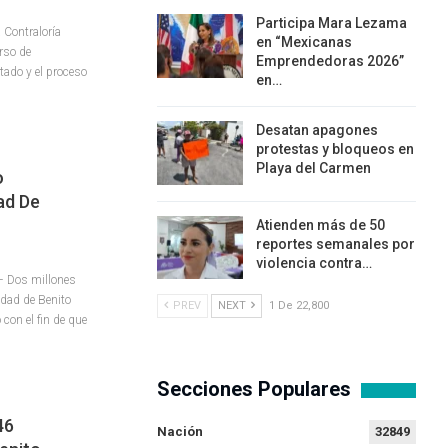
Participa Mara Lezama
 Contraloría
en “Mexicanas
rso de
Emprendedoras 2026”
tado y el proceso
en…
Desatan apagones
protestas y bloqueos en
Playa del Carmen
o
ad De
Atienden más de 50
reportes semanales por
violencia contra…
– Dos millones
idad de Benito
PREV
NEXT
1 De 22,800
con el fin de que
Secciones Populares
46
Nación
32849