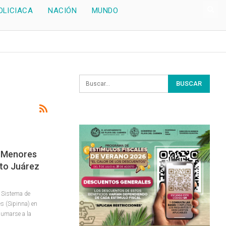
OLICIACA
NACIÓN
MUNDO
A Menores
ito Juárez
 Sistema de
s (Sipinna) en
sumarse a la