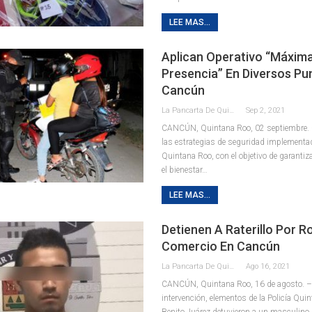
LEE MAS...
Aplican Operativo “máxim
Presencia” En Diversos Pu
Cancún
La Pancarta De Quintana Roo
Sep 2, 2021
CANCÚN, Quintana Roo, 02 septiembre. 
las estrategias de seguridad implementad
Quintana Roo, con el objetivo de garantiza
el bienestar
…
LEE MAS...
Detienen A Raterillo Por R
Comercio En Cancún
La Pancarta De Quintana Roo
Ago 16, 2021
CANCÚN, Quintana Roo, 16 de agosto. –
intervención, elementos de la Policía Qui
Benito Juárez detuvieron a un masculino p