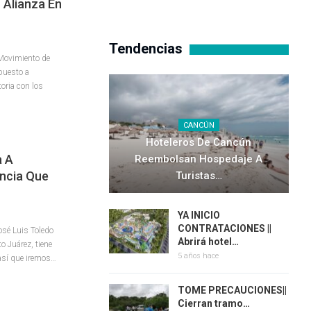
Alianza En
Tendencias
 Movimiento de
puesto a
oria con los
CANCÚN
Hoteleros De Cancún
a A
Reembolsan Hospedaje A
uncia Que
Turistas…
YA INICIO
CONTRATACIONES ||
osé Luis Toledo
Abrirá hotel…
o Juárez, tiene
5 años hace
 así que iremos…
TOME PRECAUCIONES||
Cierran tramo…