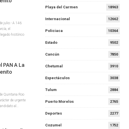
enito
Playa del Carmen
18963
Internacional
12662
 julio.- A 146
rcía, el
Policiaca
10364
legado histórico
Estado
9502
Cancún
7850
l PAN A La
Chetumal
3910
Benito
Espectáculos
3038
Tulum
2884
l de Quintana Roo
rácter de urgente
Puerto Morelos
2765
candidato al…
Deportes
2277
Cozumel
1752