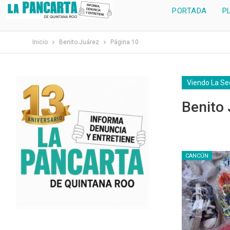
PORTADA
P
Inicio
Benito Juárez
Página 10
Viendo La Se
Benito
CANCÚN