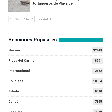
tortugueros de Playa del…
PREV
NEXT
1 De 22,818
Secciones Populares
Nación
32849
Playa del Carmen
18991
Internacional
12662
Policiaca
10384
Estado
9510
Cancún
7855
Chetumal
3919