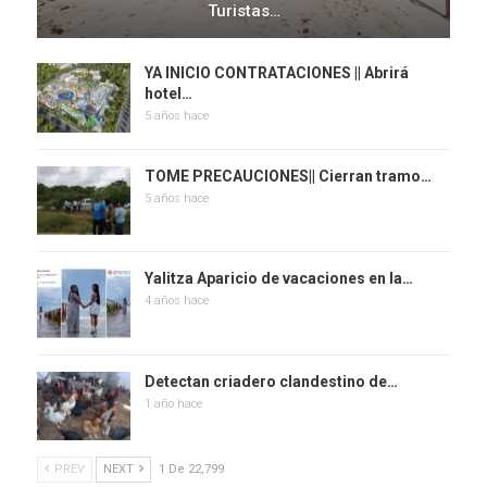
Turistas…
YA INICIO CONTRATACIONES || Abrirá
hotel…
5 años hace
TOME PRECAUCIONES|| Cierran tramo…
5 años hace
Yalitza Aparicio de vacaciones en la…
4 años hace
Detectan criadero clandestino de…
1 año hace
PREV
NEXT
1 De 22,799