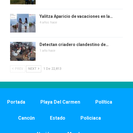
Yalitza Aparicio de vacaciones en la…
4 años hace
Detectan criadero clandestino de…
1 año hace
PREV
NEXT
1 De 22,813
Portada
Playa Del Carmen
Política
Cancún
Estado
Policiaca