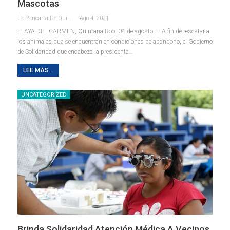
Mascotas
La Pancarta De Quintana Roo
Ago 4, 2021
PLAYA DEL CARMEN, Quintana Roo, 04 de agosto. – A fin de rescatar a
los animales que se encuentran en condiciones de abandono, el Gobierno
de Solidaridad que encabeza la presidenta
…
LEE MAS...
UNCATEGORIZED
Brinda Solidaridad Atención Médica A Vecinos