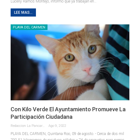
Lucelly Ramos Montejo, informó que ya trabajan en
…
LEE MAS...
PLAYA DEL CARMEN
Con Kilo Verde El Ayuntamiento Promueve La
Participación Ciudadana
Redaccion La Pancarta De Quintana Roo
Ago 9, 2022
PLAYA DEL CARMEN, Quintana Roo, 09 de agosto. - Cerca de dos mil
792.51 kilogramos de residuos sólidos y 76 de croquetas para perros,