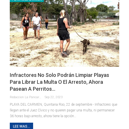
Infractores No Solo Podrán Limpiar Playas
Para Librar La Multa O El Arresto, Ahora
Pasean A Perritos…
Redaccion La Pancarta De Quintana Roo
Sep 22, 2023
PLAYA DEL CARMEN, Quintana Roo, 22 de septiembre - Infractores que
llegan ante el Juez Cívico y no quieren pagar una multa, ni permanecer
36 horas bajo arresto, ahora tiene la opción
…
LEE MAS...