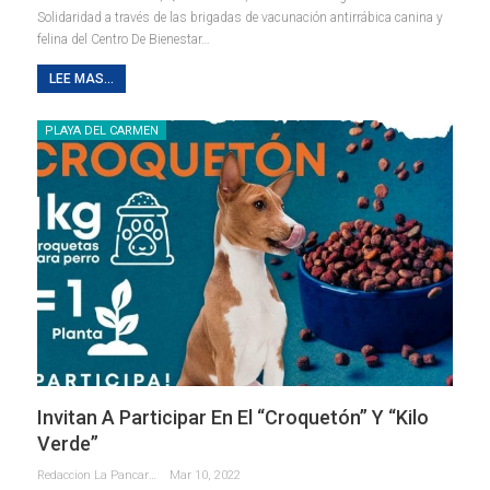
Solidaridad a través de las brigadas de vacunación antirrábica canina y
felina del Centro De Bienestar
…
LEE MAS...
PLAYA DEL CARMEN
Invitan A Participar En El “Croquetón” Y “Kilo
Verde”
Redaccion La Pancarta De Quintana Roo
Mar 10, 2022