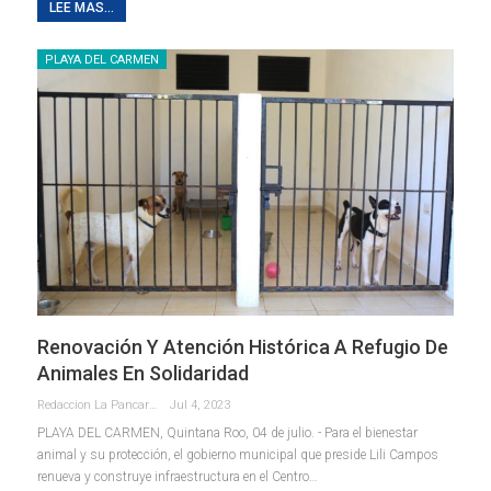
LEE MAS...
PLAYA DEL CARMEN
Renovación Y Atención Histórica A Refugio De
Animales En Solidaridad
Redaccion La Pancarta De Quintana Roo
Jul 4, 2023
PLAYA DEL CARMEN, Quintana Roo, 04 de julio. - Para el bienestar
animal y su protección, el gobierno municipal que preside Lili Campos
renueva y construye infraestructura en el Centro
…