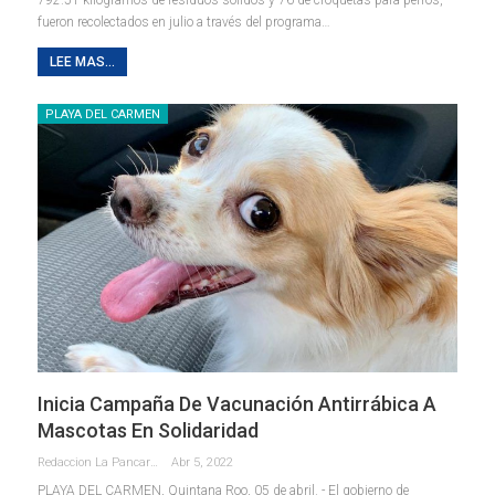
fueron recolectados en julio a través del programa
…
LEE MAS...
PLAYA DEL CARMEN
Inicia Campaña De Vacunación Antirrábica A
Mascotas En Solidaridad
Redaccion La Pancarta De Quintana Roo
Abr 5, 2022
PLAYA DEL CARMEN, Quintana Roo, 05 de abril. - El gobierno de