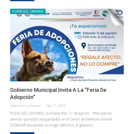
PLAYA DEL CARMEN
Gobierno Municipal Invita A La “Feria De
Adopción”
Redaccion La Pancarta De Quintana Roo
Ago 11, 2023
PLAYA DEL CARMEN, Quintana Roo, 11 de agosto. - Para que los
perritos que están resguardados en el Centro de Bienestar Animal
(CEBIAM) encuentren su hogar definitivo, el gobierno
…