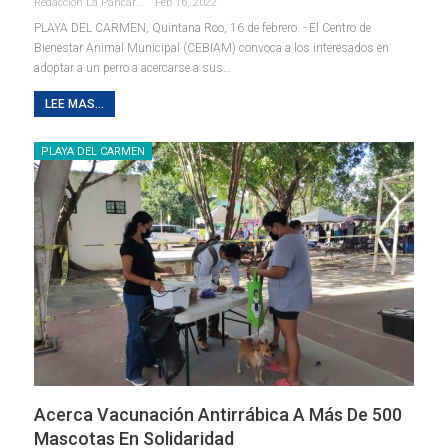
Redaccion La Pancarta De Quintana Roo
Feb 16, 2022
PLAYA DEL CARMEN, Quintana Roo, 16 de febrero. - El Centro de
Bienestar Animal Municipal (CEBIAM) convoca a los interesados en
adoptar a un perro a acercarse a sus
…
LEE MAS...
PLAYA DEL CARMEN
Acerca Vacunación Antirrábica A Más De 500
Mascotas En Solidaridad