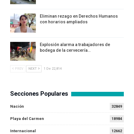
Eliminan rezago en Derechos Humanos
con horarios ampliados
Explosión alarma a trabajadores de
bodega de la cervecería…
PREV
NEXT
1 De 22,814
Secciones Populares
Nación
32849
Playa del Carmen
18984
Internacional
12662