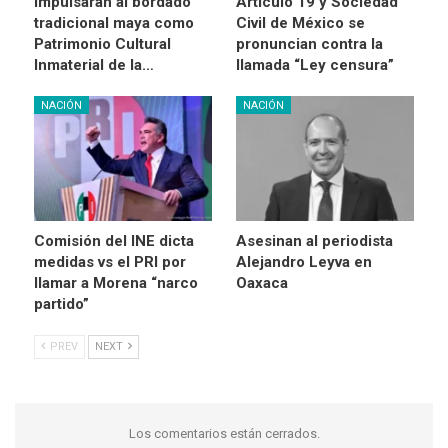
Impulsarán al bordado
Artículo 19 y Sociedad
tradicional maya como
Civil de México se
Patrimonio Cultural
pronuncian contra la
Inmaterial de la…
llamada “Ley censura”
NACIÓN
NACIÓN
Comisión del INE dicta
Asesinan al periodista
medidas vs el PRI por
Alejandro Leyva en
llamar a Morena “narco
Oaxaca
partido”
PREV
NEXT
Los comentarios están cerrados.