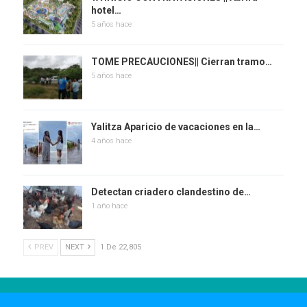
hotel…
5 años hace
TOME PRECAUCIONES|| Cierran tramo…
5 años hace
Yalitza Aparicio de vacaciones en la…
4 años hace
Detectan criadero clandestino de…
1 año hace
PREV
NEXT
1 De 22,805