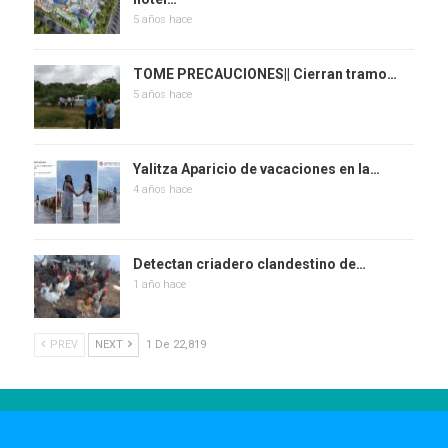
5 años hace
TOME PRECAUCIONES|| Cierran tramo…
5 años hace
Yalitza Aparicio de vacaciones en la…
4 años hace
Detectan criadero clandestino de…
1 año hace
PREV
NEXT
1 De 22,819