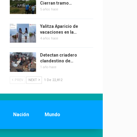
Cierran tramo…
5 años hace
Yalitza Aparicio de
vacaciones en la…
4 años hace
Detectan criadero
clandestino de…
1 año hace
PREV
NEXT
1 De 22,812
Nación
Mundo