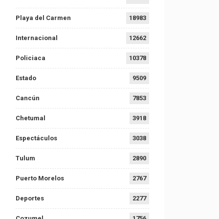
Playa del Carmen
18983
Internacional
12662
Policiaca
10378
Estado
9509
Cancún
7853
Chetumal
3918
Espectáculos
3038
Tulum
2890
Puerto Morelos
2767
Deportes
2277
Cozumel
1756