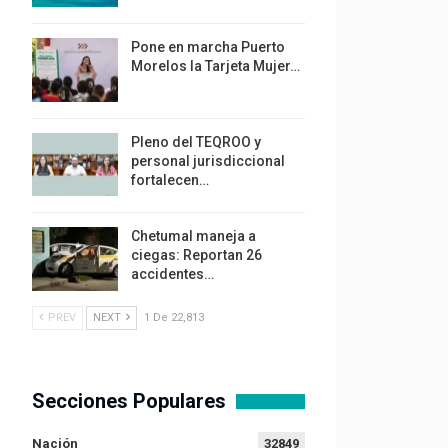
Pone en marcha Puerto
Morelos la Tarjeta Mujer…
Pleno del TEQROO y
personal jurisdiccional
fortalecen…
Chetumal maneja a
ciegas: Reportan 26
accidentes…
PREV
NEXT
1 De 22,813
Secciones Populares
Nación
32849